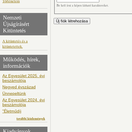
Történelem
Be kell írni a képen látható karaktereket.
Nemzeti
Újságírásért
Kitüntetés
A kitüntetés és a
kitüntetettek.
Működés, hírek,
információk
Az Egyesület 2025. évi
beszámolója
Negyed évszázad
Ünnepeltünk
Az Egyesület 2024. évi
beszámolója
"Életműdíj
további közlemények
Kiadványok