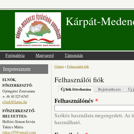
Kárpát-Medenc
Fotógaléria
Magyarerő
Támogatás
Címlap
»
Felhasználói fiók
Jelenlegi hely
Impresszum
Felhasználói fiók
ELNÖK,
FŐSZERKESZTŐ:
Elsődleges fülek
Új fiók létrehozása
(aktív fül)
Bejelentkezés
Új 
Gyöngyösi Zsuzsanna
+ 36 30 525 6745
Felhasználónév
*
elnok@kame.hu
FŐSZERKESZTŐ-
Szóköz használata megengedett. Az írá
HELYETTES:
Hollósi-Simon István
használható.
Takács Mária
takacs55@gmail.com