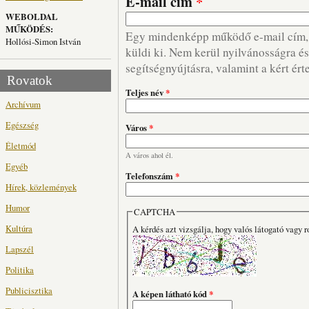
E-mail cím
*
WEBOLDAL
MŰKÖDÉS:
Egy mindenképp működő e-mail cím, m
Hollósi-Simon István
küldi ki. Nem kerül nyilvánosságra és 
segítségnyújtásra, valamint a kért ért
Rovatok
Teljes név
*
Archívum
Egészség
Város
*
Életmód
A város ahol él.
Egyéb
Telefonszám
*
Hírek, közlemények
Humor
CAPTCHA
Kultúra
A kérdés azt vizsgálja, hogy valós látogató vagy r
Lapszél
Politika
Publicisztika
A képen látható kód
*