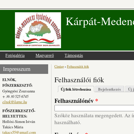
Kárpát-Medenc
Fotógaléria
Magyarerő
Támogatás
Címlap
»
Felhasználói fiók
Jelenlegi hely
Impresszum
Felhasználói fiók
ELNÖK,
FŐSZERKESZTŐ:
Elsődleges fülek
Új fiók létrehozása
(aktív fül)
Bejelentkezés
Új 
Gyöngyösi Zsuzsanna
+ 36 30 525 6745
Felhasználónév
*
elnok@kame.hu
FŐSZERKESZTŐ-
Szóköz használata megengedett. Az írá
HELYETTES:
Hollósi-Simon István
használható.
Takács Mária
takacs55@gmail.com