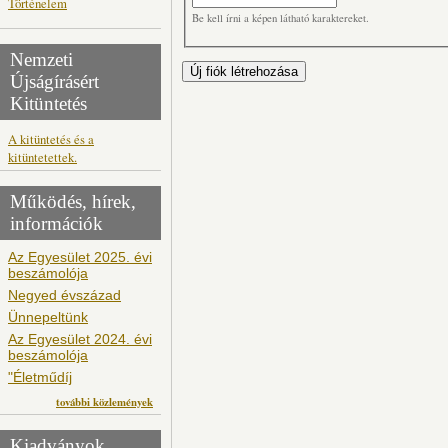
Történelem
Be kell írni a képen látható karaktereket.
Nemzeti
Újságírásért
Kitüntetés
A kitüntetés és a
kitüntetettek.
Működés, hírek,
információk
Az Egyesület 2025. évi
beszámolója
Negyed évszázad
Ünnepeltünk
Az Egyesület 2024. évi
beszámolója
"Életműdíj
további közlemények
Kiadványok