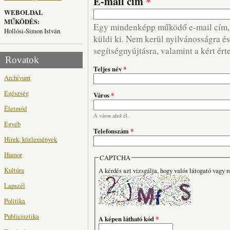
E-mail cím
*
WEBOLDAL
MŰKÖDÉS:
Egy mindenképp működő e-mail cím, m
Hollósi-Simon István
küldi ki. Nem kerül nyilvánosságra és 
segítségnyújtásra, valamint a kért ért
Rovatok
Teljes név
*
Archívum
Egészség
Város
*
Életmód
A város ahol él.
Egyéb
Telefonszám
*
Hírek, közlemények
Humor
CAPTCHA
Kultúra
A kérdés azt vizsgálja, hogy valós látogató vagy r
Lapszél
Politika
Publicisztika
A képen látható kód
*