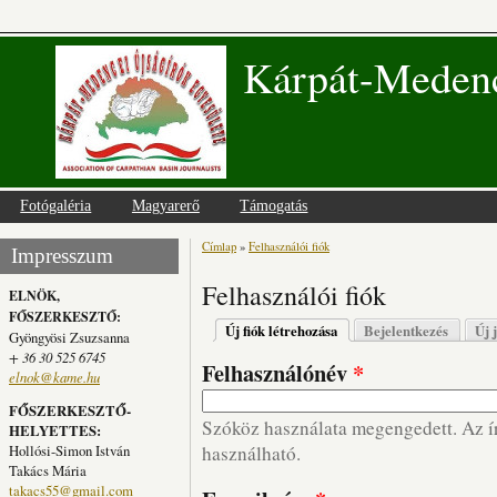
Kárpát-Medenc
Fotógaléria
Magyarerő
Támogatás
Címlap
»
Felhasználói fiók
Jelenlegi hely
Impresszum
Felhasználói fiók
ELNÖK,
FŐSZERKESZTŐ:
Elsődleges fülek
Új fiók létrehozása
(aktív fül)
Bejelentkezés
Új 
Gyöngyösi Zsuzsanna
+ 36 30 525 6745
Felhasználónév
*
elnok@kame.hu
FŐSZERKESZTŐ-
Szóköz használata megengedett. Az írá
HELYETTES:
Hollósi-Simon István
használható.
Takács Mária
takacs55@gmail.com