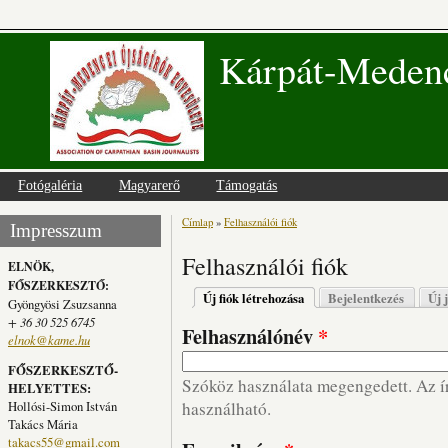
Kárpát-Medenc
Fotógaléria
Magyarerő
Támogatás
Címlap
»
Felhasználói fiók
Jelenlegi hely
Impresszum
Felhasználói fiók
ELNÖK,
FŐSZERKESZTŐ:
Elsődleges fülek
Új fiók létrehozása
(aktív fül)
Bejelentkezés
Új 
Gyöngyösi Zsuzsanna
+ 36 30 525 6745
Felhasználónév
*
elnok@kame.hu
FŐSZERKESZTŐ-
Szóköz használata megengedett. Az írá
HELYETTES:
Hollósi-Simon István
használható.
Takács Mária
takacs55@gmail.com