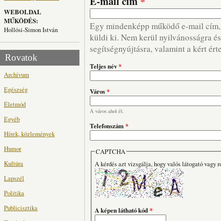
E-mail cím
*
WEBOLDAL
MŰKÖDÉS:
Egy mindenképp működő e-mail cím, m
Hollósi-Simon István
küldi ki. Nem kerül nyilvánosságra és 
segítségnyújtásra, valamint a kért ért
Rovatok
Teljes név
*
Archívum
Egészség
Város
*
Életmód
A város ahol él.
Egyéb
Telefonszám
*
Hírek, közlemények
Humor
CAPTCHA
Kultúra
A kérdés azt vizsgálja, hogy valós látogató vagy r
Lapszél
Politika
Publicisztika
A képen látható kód
*