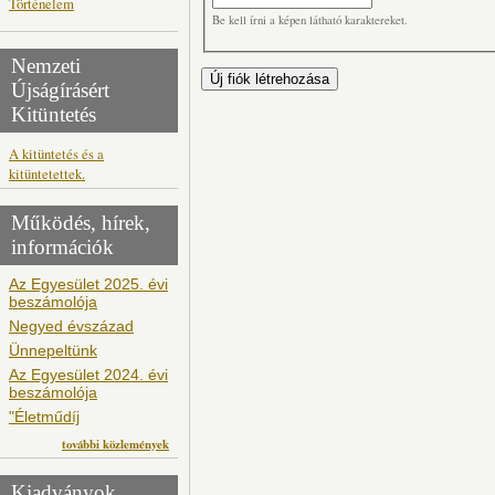
Történelem
Be kell írni a képen látható karaktereket.
Nemzeti
Újságírásért
Kitüntetés
A kitüntetés és a
kitüntetettek.
Működés, hírek,
információk
Az Egyesület 2025. évi
beszámolója
Negyed évszázad
Ünnepeltünk
Az Egyesület 2024. évi
beszámolója
"Életműdíj
további közlemények
Kiadványok