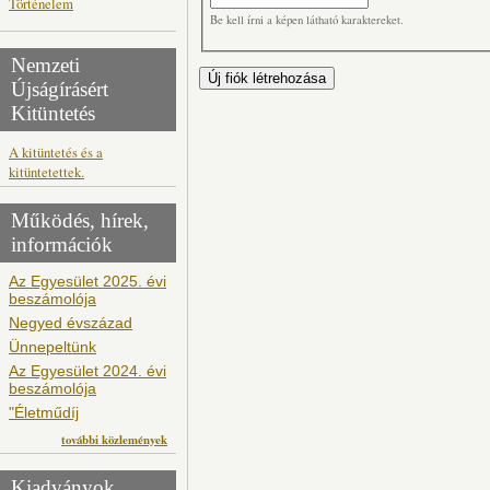
Történelem
Be kell írni a képen látható karaktereket.
Nemzeti
Újságírásért
Kitüntetés
A kitüntetés és a
kitüntetettek.
Működés, hírek,
információk
Az Egyesület 2025. évi
beszámolója
Negyed évszázad
Ünnepeltünk
Az Egyesület 2024. évi
beszámolója
"Életműdíj
további közlemények
Kiadványok