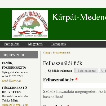
Kárpát-Medenc
Fotógaléria
Magyarerő
Támogatás
Címlap
»
Felhasználói fiók
Jelenlegi hely
Impresszum
Felhasználói fiók
ELNÖK,
FŐSZERKESZTŐ:
Elsődleges fülek
Új fiók létrehozása
(aktív fül)
Bejelentkezés
Új 
Gyöngyösi Zsuzsanna
+ 36 30 525 6745
Felhasználónév
*
elnok@kame.hu
FŐSZERKESZTŐ-
Szóköz használata megengedett. Az írá
HELYETTES:
Hollósi-Simon István
használható.
Takács Mária
takacs55@gmail.com