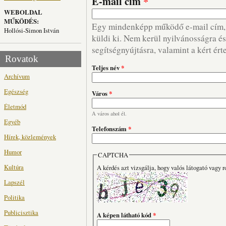
E-mail cím
*
WEBOLDAL
MŰKÖDÉS:
Egy mindenképp működő e-mail cím, m
Hollósi-Simon István
küldi ki. Nem kerül nyilvánosságra és 
segítségnyújtásra, valamint a kért ért
Rovatok
Teljes név
*
Archívum
Egészség
Város
*
Életmód
A város ahol él.
Egyéb
Telefonszám
*
Hírek, közlemények
Humor
CAPTCHA
Kultúra
A kérdés azt vizsgálja, hogy valós látogató vagy r
Lapszél
Politika
Publicisztika
A képen látható kód
*