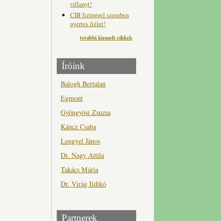
villanyt!
CIB lizinggel szemben
nyertes ítélet!
további kiemelt cikkek
Íróink
Balogh Bertalan
Egmont
Gyöngyösi Zsuzsa
Káncz Csaba
Lengyel János
Dr. Nagy Attila
Takács Mária
Dr. Virág Ildikó
Partnerek