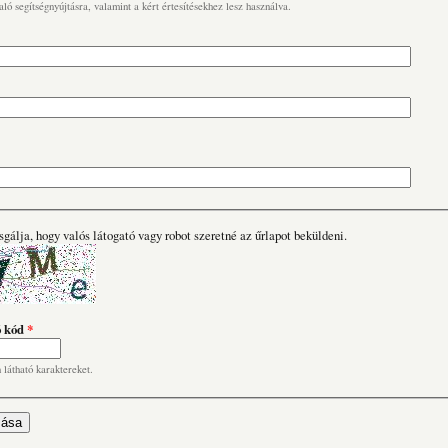
való segítségnyújtásra, valamint a kért értesítésekhez lesz használva.
sgálja, hogy valós látogató vagy robot szeretné az űrlapot beküldeni.
ó kód
*
n látható karaktereket.