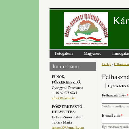
Kár
Fotógaléria
Magyarerő
Támogatá
Címlap
»
Felhasználói
Jelenlegi
Impresszum
Felhaszná
ELNÖK,
FŐSZERKESZTŐ:
Elsődlege
Új fiók létre
Gyöngyösi Zsuzsanna
+ 36 30 525 6745
Felhasználónév
*
elnok@kame.hu
FŐSZERKESZTŐ-
Szóköz használata meg
HELYETTES:
E-mail cím
*
Hollósi-Simon István
Takács Mária
takacs55@gmail.com
Egy mindenképp működ