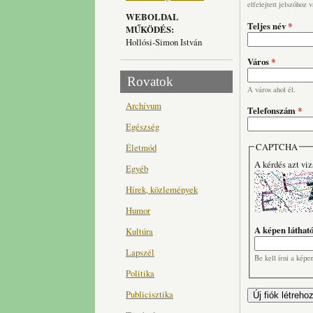
elfelejtett jelszóhoz 
WEBOLDAL
Teljes név
*
MŰKÖDÉS:
Hollósi-Simon István
Város
*
Rovatok
A város ahol él.
Archívum
Telefonszám
*
Egészség
CAPTCHA
Életmód
A kérdés azt viz
Egyéb
Hírek, közlemények
Humor
A képen láthat
Kultúra
Lapszél
Be kell írni a képe
Politika
Publicisztika