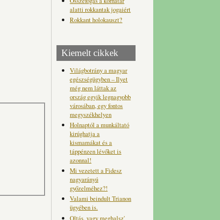
Összefogás a korhatár
alatti rokkantak jogaiért
Rokkant holokauszt?
Kiemelt cikkek
Világbotrány a magyar
egészségügyben – Ilyet
még nem láttak az
ország egyik legnagyobb
városában, egy fontos
megyszékhelyen
Holnaptól a munkáltató
kirúghatja a
kismamákat és a
táppénzen lévőket is
azonnal!
Mi vezetett a Fidesz
nagyarányú
győzelméhez?!
Valami beindult Trianon
ügyében is.
Oltás, vagy meghalsz'