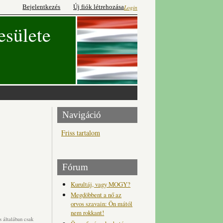
Bejelentkezés
Új fiók létrehozása
Login
esülete
Navigáció
Friss tartalom
Fórum
Kurultáj, vagy MOGY?
Megdöbbent a nő az
orvos szavain: Ön mától
nem rokkant!
 általában csak