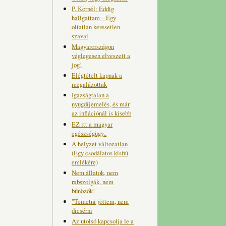
P. Kornél: Eddig
hallgattam – Egy
oltatlan keresetlen
szavai
Magyarországon
véglegesen elveszett a
jog!
Elégtételt kapnak a
megalázottak
Igazságtalan a
nyugdíjemelés, és már
az inflációnál is kisebb
EZ itt a magyar
egészségügy..
A helyzet változatlan
(Egy csodálatos kisfiú
emlékére)
Nem állatok, nem
rabszolgák, nem
bűnözők!
"Temetni jöttem, nem
dicsérni
Az utolsó kapcsolja le a