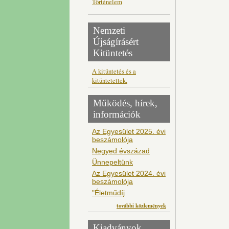
Történelem
Nemzeti
Újságírásért
Kitüntetés
A kitüntetés és a
kitüntetettek.
Működés, hírek,
információk
Az Egyesület 2025. évi
beszámolója
Negyed évszázad
Ünnepeltünk
Az Egyesület 2024. évi
beszámolója
"Életműdíj
további közlemények
Kiadványok