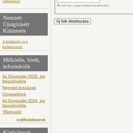
Történelem
Be kell írni a képen látható karaktereket.
Nemzeti
Újságírásért
Kitüntetés
A kitüntetés és a
kitüntetettek.
Működés, hírek,
információk
Az Egyesület 2025. évi
beszámolója
Negyed évszázad
Ünnepeltünk
Az Egyesület 2024. évi
beszámolója
"Életműdíj
további közlemények
Kiadványok