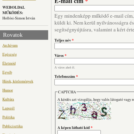
E-mail cím
*
WEBOLDAL
MŰKÖDÉS:
Egy mindenképp működő e-mail cím, m
Hollósi-Simon István
küldi ki. Nem kerül nyilvánosságra és 
segítségnyújtásra, valamint a kért ért
Rovatok
Teljes név
*
Archívum
Egészség
Város
*
Életmód
A város ahol él.
Egyéb
Telefonszám
*
Hírek, közlemények
Humor
CAPTCHA
Kultúra
A kérdés azt vizsgálja, hogy valós látogató vagy r
Lapszél
Politika
Publicisztika
A képen látható kód
*