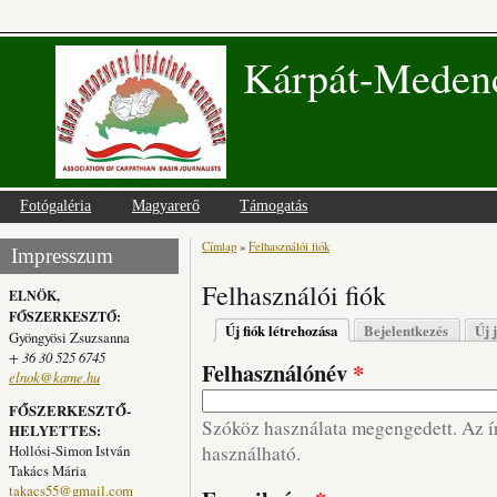
Kárpát-Medenc
Fotógaléria
Magyarerő
Támogatás
Címlap
»
Felhasználói fiók
Jelenlegi hely
Impresszum
Felhasználói fiók
ELNÖK,
FŐSZERKESZTŐ:
Elsődleges fülek
Új fiók létrehozása
(aktív fül)
Bejelentkezés
Új 
Gyöngyösi Zsuzsanna
+ 36 30 525 6745
Felhasználónév
*
elnok@kame.hu
FŐSZERKESZTŐ-
Szóköz használata megengedett. Az írá
HELYETTES:
Hollósi-Simon István
használható.
Takács Mária
takacs55@gmail.com