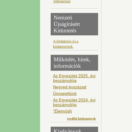
Történelem
Nemzeti
Újságírásért
Kitüntetés
A kitüntetés és a
kitüntetettek.
Működés, hírek,
információk
Az Egyesület 2025. évi
beszámolója
Negyed évszázad
Ünnepeltünk
Az Egyesület 2024. évi
beszámolója
"Életműdíj
további közlemények
Kiadványok