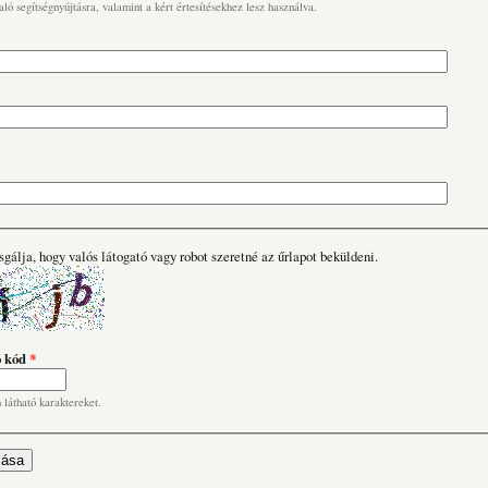
való segítségnyújtásra, valamint a kért értesítésekhez lesz használva.
sgálja, hogy valós látogató vagy robot szeretné az űrlapot beküldeni.
ó kód
*
n látható karaktereket.