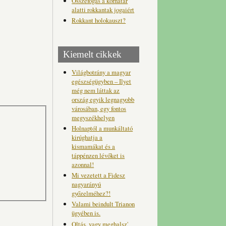
Összefogás a korhatár
alatti rokkantak jogaiért
Rokkant holokauszt?
Kiemelt cikkek
Világbotrány a magyar
egészségügyben – Ilyet
még nem láttak az
ország egyik legnagyobb
városában, egy fontos
megyszékhelyen
Holnaptól a munkáltató
kirúghatja a
kismamákat és a
táppénzen lévőket is
azonnal!
Mi vezetett a Fidesz
nagyarányú
győzelméhez?!
Valami beindult Trianon
ügyében is.
Oltás, vagy meghalsz'