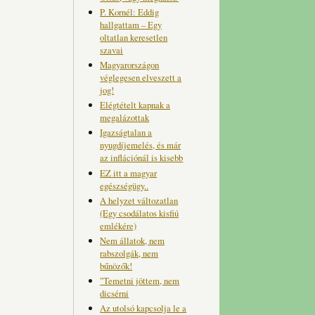
P. Kornél: Eddig
hallgattam – Egy
oltatlan keresetlen
szavai
Magyarországon
véglegesen elveszett a
jog!
Elégtételt kapnak a
megalázottak
Igazságtalan a
nyugdíjemelés, és már
az inflációnál is kisebb
EZ itt a magyar
egészségügy..
A helyzet változatlan
(Egy csodálatos kisfiú
emlékére)
Nem állatok, nem
rabszolgák, nem
bűnözők!
"Temetni jöttem, nem
dicsérni
Az utolsó kapcsolja le a