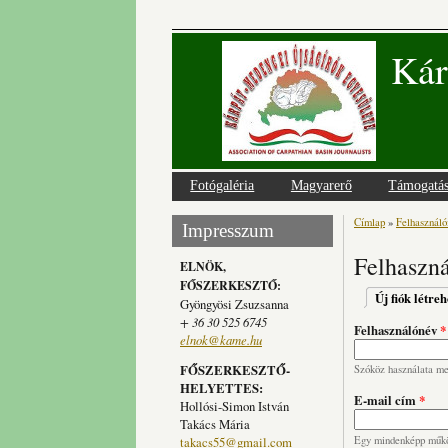
Kár
Fotógaléria
Magyarerő
Támogatá
Címlap
»
Felhasználói
Jelenlegi
Impresszum
Felhaszná
ELNÖK,
FŐSZERKESZTŐ:
Elsődlege
Új fiók létre
Gyöngyösi Zsuzsanna
+ 36 30 525 6745
Felhasználónév
*
elnok@kame.hu
FŐSZERKESZTŐ-
Szóköz használata meg
HELYETTES:
E-mail cím
*
Hollósi-Simon István
Takács Mária
takacs55@gmail.com
Egy mindenképp működ