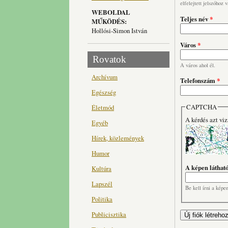
elfelejtett jelszóhoz 
WEBOLDAL
Teljes név
*
MŰKÖDÉS:
Hollósi-Simon István
Város
*
Rovatok
A város ahol él.
Archívum
Telefonszám
*
Egészség
CAPTCHA
Életmód
A kérdés azt viz
Egyéb
Hírek, közlemények
Humor
A képen láthat
Kultúra
Lapszél
Be kell írni a képe
Politika
Publicisztika