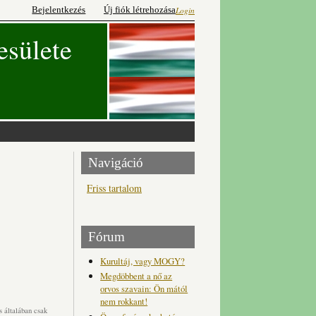
Bejelentkezés
Új fiók létrehozása
Login
esülete
Navigáció
Friss tartalom
Fórum
Kurultáj, vagy MOGY?
Megdöbbent a nő az
orvos szavain: Ön mától
nem rokkant!
 általában csak