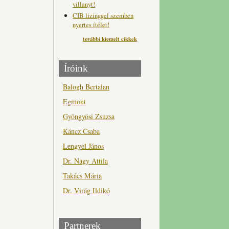
villanyt!
CIB lizinggel szemben
nyertes ítélet!
további kiemelt cikkek
Íróink
Balogh Bertalan
Egmont
Gyöngyösi Zsuzsa
Káncz Csaba
Lengyel János
Dr. Nagy Attila
Takács Mária
Dr. Virág Ildikó
Partnerek