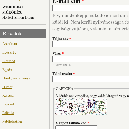
E-mail cím
*
WEBOLDAL
MŰKÖDÉS:
Egy mindenképp működő e-mail cím, m
Hollósi-Simon István
küldi ki. Nem kerül nyilvánosságra és 
segítségnyújtásra, valamint a kért ért
Rovatok
Teljes név
*
Archívum
Egészség
Város
*
Életmód
A város ahol él.
Egyéb
Telefonszám
*
Hírek, közlemények
Humor
CAPTCHA
Kultúra
A kérdés azt vizsgálja, hogy valós látogató vagy r
Lapszél
Politika
Publicisztika
A képen látható kód
*