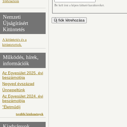
Történelem
Be kell írni a képen látható karaktereket.
Nemzeti
Újságírásért
Kitüntetés
A kitüntetés és a
kitüntetettek.
Működés, hírek,
információk
Az Egyesület 2025. évi
beszámolója
Negyed évszázad
Ünnepeltünk
Az Egyesület 2024. évi
beszámolója
"Életműdíj
további közlemények
Kiadványok