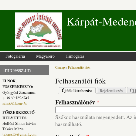
Kárpát-Medenc
Fotógaléria
Magyarerő
Támogatás
Címlap
»
Felhasználói fiók
Jelenlegi hely
Impresszum
Felhasználói fiók
ELNÖK,
FŐSZERKESZTŐ:
Elsődleges fülek
Új fiók létrehozása
(aktív fül)
Bejelentkezés
Új 
Gyöngyösi Zsuzsanna
+ 36 30 525 6745
Felhasználónév
*
elnok@kame.hu
FŐSZERKESZTŐ-
Szóköz használata megengedett. Az írá
HELYETTES:
Hollósi-Simon István
használható.
Takács Mária
takacs55@gmail.com