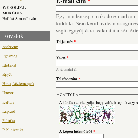
E-mail cím
*
WEBOLDAL
MŰKÖDÉS:
Egy mindenképp működő e-mail cím, m
Hollósi-Simon István
küldi ki. Nem kerül nyilvánosságra és 
segítségnyújtásra, valamint a kért ért
Rovatok
Teljes név
*
Archívum
Egészség
Város
*
Életmód
A város ahol él.
Egyéb
Telefonszám
*
Hírek, közlemények
Humor
CAPTCHA
Kultúra
A kérdés azt vizsgálja, hogy valós látogató vagy r
Lapszél
Politika
Publicisztika
A képen látható kód
*