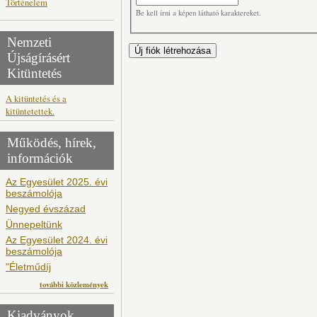
Történelem
Be kell írni a képen látható karaktereket.
Nemzeti
Újságírásért
Kitüntetés
A kitüntetés és a
kitüntetettek.
Működés, hírek,
információk
Az Egyesület 2025. évi
beszámolója
Negyed évszázad
Ünnepeltünk
Az Egyesület 2024. évi
beszámolója
"Életműdíj
további közlemények
Kiadványok