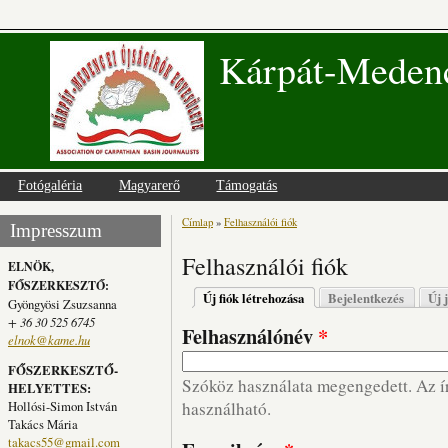
Kárpát-Medenc
Fotógaléria
Magyarerő
Támogatás
Címlap
»
Felhasználói fiók
Jelenlegi hely
Impresszum
Felhasználói fiók
ELNÖK,
FŐSZERKESZTŐ:
Elsődleges fülek
Új fiók létrehozása
(aktív fül)
Bejelentkezés
Új 
Gyöngyösi Zsuzsanna
+ 36 30 525 6745
Felhasználónév
*
elnok@kame.hu
FŐSZERKESZTŐ-
Szóköz használata megengedett. Az írá
HELYETTES:
Hollósi-Simon István
használható.
Takács Mária
takacs55@gmail.com