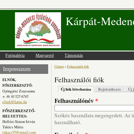
Kárpát-Medenc
Fotógaléria
Magyarerő
Támogatás
Címlap
»
Felhasználói fiók
Jelenlegi hely
Impresszum
Felhasználói fiók
ELNÖK,
FŐSZERKESZTŐ:
Elsődleges fülek
Új fiók létrehozása
(aktív fül)
Bejelentkezés
Új 
Gyöngyösi Zsuzsanna
+ 36 30 525 6745
Felhasználónév
*
elnok@kame.hu
FŐSZERKESZTŐ-
Szóköz használata megengedett. Az írá
HELYETTES:
Hollósi-Simon István
használható.
Takács Mária
takacs55@gmail.com