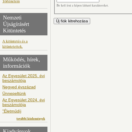
Történelem
Be kell írni a képen látható karaktereket.
Nemzeti
Újságírásért
Kitüntetés
A kitüntetés és a
kitüntetettek.
Működés, hírek,
információk
Az Egyesület 2025. évi
beszámolója
Negyed évszázad
Ünnepeltünk
Az Egyesület 2024. évi
beszámolója
"Életműdíj
további közlemények
Kiadványok