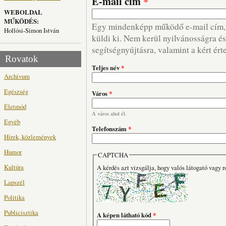
E-mail cím
*
WEBOLDAL
MŰKÖDÉS:
Egy mindenképp működő e-mail cím, m
Hollósi-Simon István
küldi ki. Nem kerül nyilvánosságra és 
segítségnyújtásra, valamint a kért ért
Rovatok
Teljes név
*
Archívum
Egészség
Város
*
Életmód
A város ahol él.
Egyéb
Telefonszám
*
Hírek, közlemények
Humor
CAPTCHA
Kultúra
A kérdés azt vizsgálja, hogy valós látogató vagy r
Lapszél
Politika
Publicisztika
A képen látható kód
*