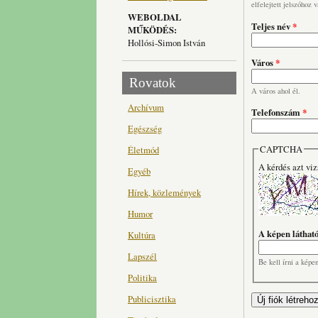
elfelejtett jelszóhoz 
WEBOLDAL
Teljes név
*
MŰKÖDÉS:
Hollósi-Simon István
Város
*
Rovatok
A város ahol él.
Archívum
Telefonszám
*
Egészség
CAPTCHA
Életmód
A kérdés azt viz
Egyéb
Hírek, közlemények
Humor
A képen láthat
Kultúra
Lapszél
Be kell írni a képe
Politika
Publicisztika