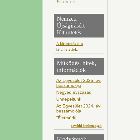
Történelem
Nemzeti
Újságírásért
Kitüntetés
A kitüntetés és a
kitüntetettek.
Működés, hírek,
információk
Az Egyesület 2025. évi
beszámolója
Negyed évszázad
Ünnepeltünk
Az Egyesület 2024. évi
beszámolója
"Életműdíj
további közlemények
Kiadványok