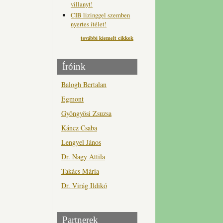
villanyt!
CIB lizinggel szemben
nyertes ítélet!
további kiemelt cikkek
Íróink
Balogh Bertalan
Egmont
Gyöngyösi Zsuzsa
Káncz Csaba
Lengyel János
Dr. Nagy Attila
Takács Mária
Dr. Virág Ildikó
Partnerek