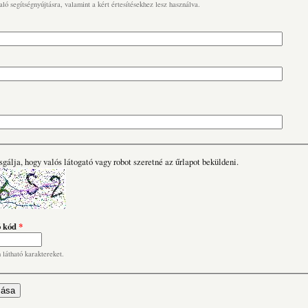
való segítségnyújtásra, valamint a kért értesítésekhez lesz használva.
sgálja, hogy valós látogató vagy robot szeretné az űrlapot beküldeni.
ó kód
*
n látható karaktereket.