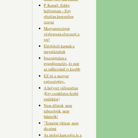
P. Kornél: Eddig
hallgattam – Egy
oltatlan keresetlen
szavai
Magyarországon
véglegesen elveszett a
jog!
Elégtételt kapnak a
megalázottak
Igazságtalan a
nyugdíjemelés, és már
az inflációnál is kisebb
EZ itt a magyar
egészségügy..
A helyzet változatlan
(Egy csodálatos kisfiú
emlékére)
Nem állatok, nem
rabszolgák, nem
bűnözők!
"Temetni jöttem, nem
dicsérni
Az utolsó kapcsolja le a