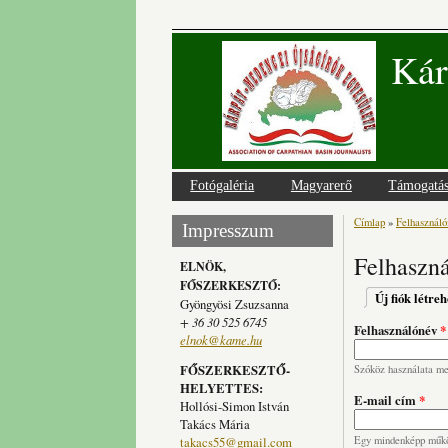
Kár
Fotógaléria
Magyarerő
Támogatá
Címlap
»
Felhasználói
Jelenlegi
Impresszum
Felhaszná
ELNÖK,
FŐSZERKESZTŐ:
Elsődlege
Új fiók létre
Gyöngyösi Zsuzsanna
+ 36 30 525 6745
Felhasználónév
*
elnok@kame.hu
FŐSZERKESZTŐ-
Szóköz használata meg
HELYETTES:
E-mail cím
*
Hollósi-Simon István
Takács Mária
takacs55@gmail.com
Egy mindenképp működ