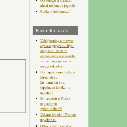
Összefogás a korhatár
alatti rokkantak jogaiért
Rokkant holokauszt?
Kiemelt cikkek
Világbotrány a magyar
egészségügyben – Ilyet
még nem láttak az
ország egyik legnagyobb
városában, egy fontos
megyszékhelyen
Holnaptól a munkáltató
kirúghatja a
kismamákat és a
táppénzen lévőket is
azonnal!
Mi vezetett a Fidesz
nagyarányú
győzelméhez?!
Valami beindult Trianon
ügyében is.
Oltás, vagy meghalsz'