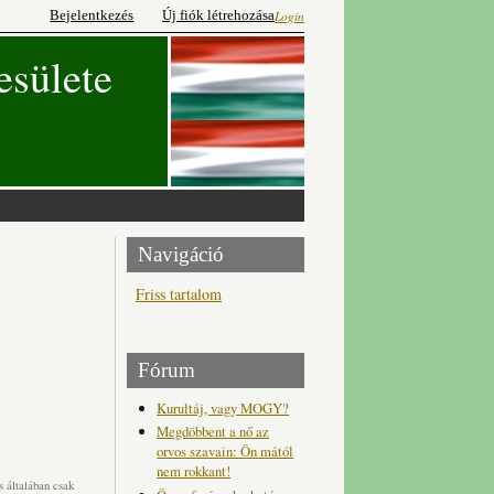
Bejelentkezés
Új fiók létrehozása
Login
esülete
Navigáció
Friss tartalom
Fórum
Kurultáj, vagy MOGY?
Megdöbbent a nő az
orvos szavain: Ön mától
nem rokkant!
 általában csak