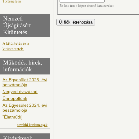
Történelem
Be kell írni a képen látható karaktereket.
Nemzeti
Újságírásért
Kitüntetés
A kitüntetés és a
kitüntetettek.
Működés, hírek,
információk
Az Egyesület 2025. évi
beszámolója
Negyed évszázad
Ünnepeltünk
Az Egyesület 2024. évi
beszámolója
"Életműdíj
további közlemények
Kiadványok