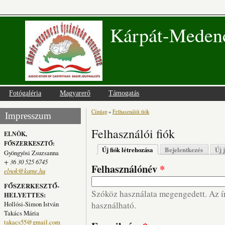
Kárpát-Medenc
Fotógaléria
Magyarerő
Támogatás
Címlap
»
Felhasználói fiók
Jelenlegi hely
Impresszum
Felhasználói fiók
ELNÖK,
FŐSZERKESZTŐ:
Elsődleges fülek
Új fiók létrehozása
(aktív fül)
Bejelentkezés
Új 
Gyöngyösi Zsuzsanna
+ 36 30 525 6745
Felhasználónév
*
elnok@kame.hu
FŐSZERKESZTŐ-
Szóköz használata megengedett. Az írá
HELYETTES:
Hollósi-Simon István
használható.
Takács Mária
takacs55@gmail.com