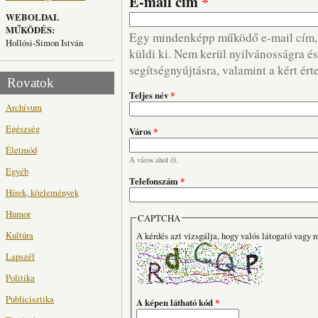
E-mail cím
*
WEBOLDAL
MŰKÖDÉS:
Egy mindenképp működő e-mail cím, m
Hollósi-Simon István
küldi ki. Nem kerül nyilvánosságra és 
segítségnyújtásra, valamint a kért ért
Rovatok
Teljes név
*
Archívum
Egészség
Város
*
Életmód
A város ahol él.
Egyéb
Telefonszám
*
Hírek, közlemények
Humor
CAPTCHA
Kultúra
A kérdés azt vizsgálja, hogy valós látogató vagy r
Lapszél
Politika
Publicisztika
A képen látható kód
*