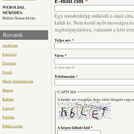
E-mail cím
*
WEBOLDAL
MŰKÖDÉS:
Egy mindenképp működő e-mail cím, m
Hollósi-Simon István
küldi ki. Nem kerül nyilvánosságra és 
segítségnyújtásra, valamint a kért ért
Rovatok
Teljes név
*
Archívum
Egészség
Város
*
Életmód
A város ahol él.
Egyéb
Telefonszám
*
Hírek, közlemények
Humor
CAPTCHA
Kultúra
A kérdés azt vizsgálja, hogy valós látogató vagy r
Lapszél
Politika
Publicisztika
A képen látható kód
*