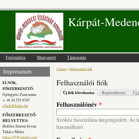
Kárpát-Medenc
Fotógaléria
Magyarerő
Támogatás
Címlap
»
Felhasználói fiók
Jelenlegi hely
Impresszum
Felhasználói fiók
ELNÖK,
FŐSZERKESZTŐ:
Elsődleges fülek
Új fiók létrehozása
(aktív fül)
Bejelentkezés
Új 
Gyöngyösi Zsuzsanna
+ 36 30 525 6745
Felhasználónév
*
elnok@kame.hu
FŐSZERKESZTŐ-
Szóköz használata megengedett. Az írá
HELYETTES:
Hollósi-Simon István
használható.
Takács Mária
takacs55@gmail.com