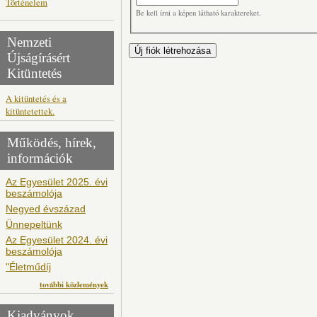
Történelem
Be kell írni a képen látható karaktereket.
Nemzeti
Újságírásért
Kitüntetés
A kitüntetés és a
kitüntetettek.
Működés, hírek,
információk
Az Egyesület 2025. évi
beszámolója
Negyed évszázad
Ünnepeltünk
Az Egyesület 2024. évi
beszámolója
"Életműdíj
további közlemények
Kiadványok