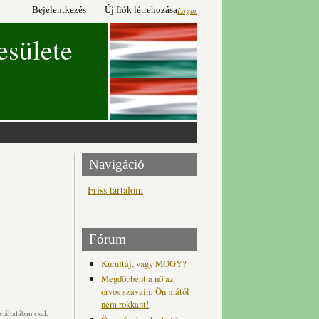
Bejelentkezés
Új fiók létrehozása
Login
esülete
Navigáció
Friss tartalom
Fórum
Kurultáj, vagy MOGY?
Megdöbbent a nő az
orvos szavain: Ön mától
nem rokkant!
 általában csak