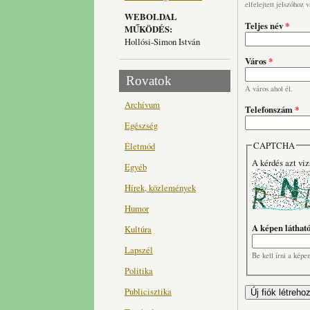
elfelejtett jelszóhoz 
WEBOLDAL
Teljes név
*
MŰKÖDÉS:
Hollósi-Simon István
Város
*
Rovatok
A város ahol él.
Archívum
Telefonszám
*
Egészség
CAPTCHA
Életmód
A kérdés azt viz
Egyéb
Hírek, közlemények
Humor
A képen láthat
Kultúra
Lapszél
Be kell írni a képe
Politika
Publicisztika