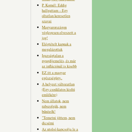
P. Kornél: Eddig
hallgattam – Egy
oltatlan keresetlen
szavai
Magyarországon
véglegesen elveszett a
jog!
Elégtételt kapnak a
megalázottak
Igazságtalan a
nyugdíjemelés, és már
az inflációnál is kisebb
EZ itt a magyar
egészségügy..
A helyzet változatlan
(Egy csodálatos kisfiú
emlékére)
Nem állatok, nem
rabszolgák, nem
bűnözők!
"Temetni jöttem, nem
dicsérni
Az utolsó kapcsolja le a