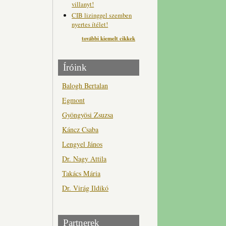
villanyt!
CIB lizinggel szemben
nyertes ítélet!
további kiemelt cikkek
Íróink
Balogh Bertalan
Egmont
Gyöngyösi Zsuzsa
Káncz Csaba
Lengyel János
Dr. Nagy Attila
Takács Mária
Dr. Virág Ildikó
Partnerek