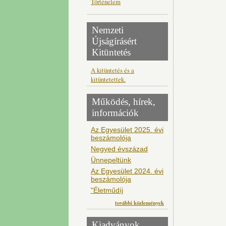
Történelem
Nemzeti
Újságírásért
Kitüntetés
A kitüntetés és a
kitüntetettek.
Működés, hírek,
információk
Az Egyesület 2025. évi
beszámolója
Negyed évszázad
Ünnepeltünk
Az Egyesület 2024. évi
beszámolója
"Életműdíj
további közlemények
Kiadványok