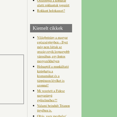
Összefogás a korhatár
alatti rokkantak jogaiért
Rokkant holokauszt?
Kiemelt cikkek
Világbotrány a magyar
egészségügyben – Ilyet
még nem láttak az
ország egyik legnagyobb
városában, egy fontos
megyszékhelyen
Holnaptól a munkáltató
kirúghatja a
kismamákat és a
táppénzen lévőket is
azonnal!
Mi vezetett a Fidesz
nagyarányú
győzelméhez?!
Valami beindult Trianon
ügyében is.
Oltás, vagy meghalsz'