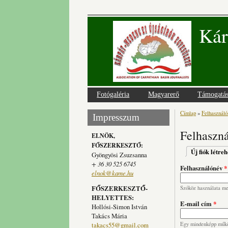
Kár
Fotógaléria
Magyarerő
Támogatá
Címlap
»
Felhasználói
Jelenlegi
Impresszum
Felhaszná
ELNÖK,
FŐSZERKESZTŐ:
Elsődlege
Új fiók létre
Gyöngyösi Zsuzsanna
+ 36 30 525 6745
Felhasználónév
*
elnok@kame.hu
FŐSZERKESZTŐ-
Szóköz használata meg
HELYETTES:
E-mail cím
*
Hollósi-Simon István
Takács Mária
takacs55@gmail.com
Egy mindenképp működ