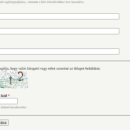
való segítségnyújtásra, valamint a kért értesítésekhez lesz használva.
sgálja, hogy valós látogató vagy robot szeretné az űrlapot beküldeni.
ó kód
*
n látható karaktereket.