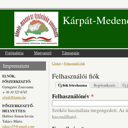
Kárpát-Medenc
Fotógaléria
Magyarerő
Támogatás
Címlap
»
Felhasználói fiók
Jelenlegi hely
Impresszum
Felhasználói fiók
ELNÖK,
FŐSZERKESZTŐ:
Elsődleges fülek
Új fiók létrehozása
(aktív fül)
Bejelentkezés
Új 
Gyöngyösi Zsuzsanna
+ 36 30 525 6745
Felhasználónév
*
elnok@kame.hu
FŐSZERKESZTŐ-
Szóköz használata megengedett. Az írá
HELYETTES:
Hollósi-Simon István
használható.
Takács Mária
takacs55@gmail.com