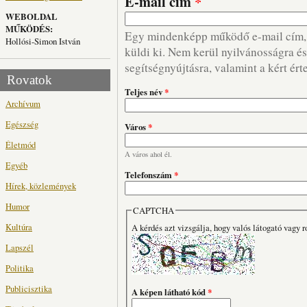
E-mail cím
*
WEBOLDAL
MŰKÖDÉS:
Egy mindenképp működő e-mail cím, m
Hollósi-Simon István
küldi ki. Nem kerül nyilvánosságra és 
segítségnyújtásra, valamint a kért ért
Rovatok
Teljes név
*
Archívum
Egészség
Város
*
Életmód
A város ahol él.
Egyéb
Telefonszám
*
Hírek, közlemények
Humor
CAPTCHA
Kultúra
A kérdés azt vizsgálja, hogy valós látogató vagy r
Lapszél
Politika
Publicisztika
A képen látható kód
*