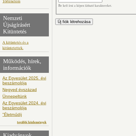
Történelem
Be kell írni a képen látható karaktereket.
Nemzeti
Újságírásért
Kitüntetés
A kitüntetés és a
kitüntetettek.
Működés, hírek,
információk
Az Egyesület 2025. évi
beszámolója
Negyed évszázad
Ünnepeltünk
Az Egyesület 2024. évi
beszámolója
"Életműdíj
további közlemények
Kiadványok