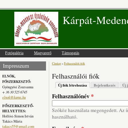
Kárpát-Medenc
Fotógaléria
Magyarerő
Támogatás
Címlap
»
Felhasználói fiók
Jelenlegi hely
Impresszum
Felhasználói fiók
ELNÖK,
FŐSZERKESZTŐ:
Elsődleges fülek
Új fiók létrehozása
(aktív fül)
Bejelentkezés
Új 
Gyöngyösi Zsuzsanna
+ 36 30 525 6745
Felhasználónév
*
elnok@kame.hu
FŐSZERKESZTŐ-
Szóköz használata megengedett. Az írá
HELYETTES:
Hollósi-Simon István
használható.
Takács Mária
takacs55@gmail.com