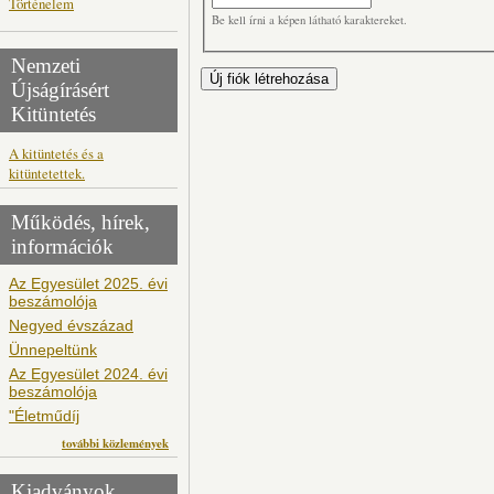
Történelem
Be kell írni a képen látható karaktereket.
Nemzeti
Újságírásért
Kitüntetés
A kitüntetés és a
kitüntetettek.
Működés, hírek,
információk
Az Egyesület 2025. évi
beszámolója
Negyed évszázad
Ünnepeltünk
Az Egyesület 2024. évi
beszámolója
"Életműdíj
további közlemények
Kiadványok