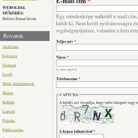
E-mail cím
*
WEBOLDAL
MŰKÖDÉS:
Egy mindenképp működő e-mail cím, m
Hollósi-Simon István
küldi ki. Nem kerül nyilvánosságra és 
segítségnyújtásra, valamint a kért ért
Rovatok
Teljes név
*
Archívum
Egészség
Város
*
Életmód
A város ahol él.
Egyéb
Telefonszám
*
Hírek, közlemények
Humor
CAPTCHA
Kultúra
A kérdés azt vizsgálja, hogy valós látogató vagy r
Lapszél
Politika
Publicisztika
A képen látható kód
*