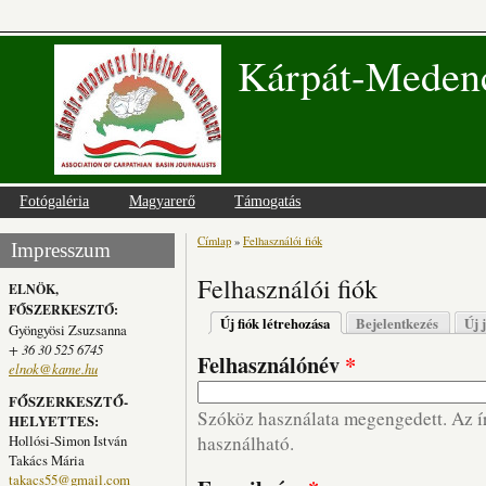
Kárpát-Medenc
Fotógaléria
Magyarerő
Támogatás
Címlap
»
Felhasználói fiók
Jelenlegi hely
Impresszum
Felhasználói fiók
ELNÖK,
FŐSZERKESZTŐ:
Elsődleges fülek
Új fiók létrehozása
(aktív fül)
Bejelentkezés
Új 
Gyöngyösi Zsuzsanna
+ 36 30 525 6745
Felhasználónév
*
elnok@kame.hu
FŐSZERKESZTŐ-
Szóköz használata megengedett. Az írá
HELYETTES:
Hollósi-Simon István
használható.
Takács Mária
takacs55@gmail.com