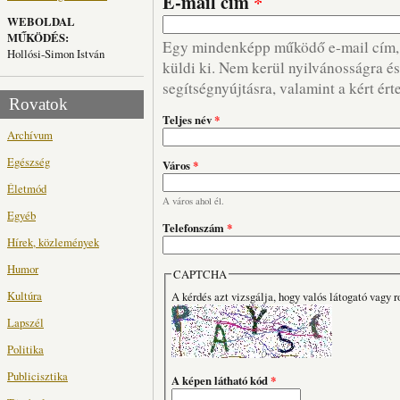
E-mail cím
*
WEBOLDAL
MŰKÖDÉS:
Egy mindenképp működő e-mail cím, m
Hollósi-Simon István
küldi ki. Nem kerül nyilvánosságra és 
segítségnyújtásra, valamint a kért ért
Rovatok
Teljes név
*
Archívum
Egészség
Város
*
Életmód
A város ahol él.
Egyéb
Telefonszám
*
Hírek, közlemények
Humor
CAPTCHA
Kultúra
A kérdés azt vizsgálja, hogy valós látogató vagy r
Lapszél
Politika
Publicisztika
A képen látható kód
*