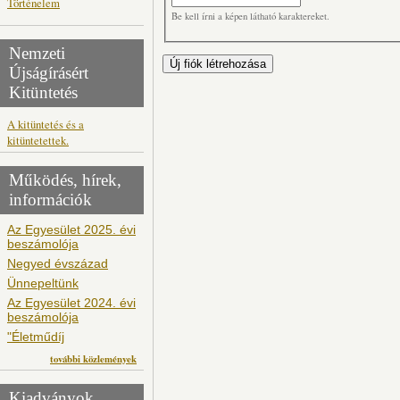
Történelem
Be kell írni a képen látható karaktereket.
Nemzeti
Újságírásért
Kitüntetés
A kitüntetés és a
kitüntetettek.
Működés, hírek,
információk
Az Egyesület 2025. évi
beszámolója
Negyed évszázad
Ünnepeltünk
Az Egyesület 2024. évi
beszámolója
"Életműdíj
további közlemények
Kiadványok