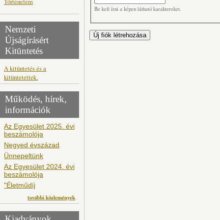
Történelem
Be kell írni a képen látható karaktereket.
Nemzeti
Újságírásért
Kitüntetés
A kitüntetés és a
kitüntetettek.
Működés, hírek,
információk
Az Egyesület 2025. évi
beszámolója
Negyed évszázad
Ünnepeltünk
Az Egyesület 2024. évi
beszámolója
"Életműdíj
további közlemények
Kiadványok