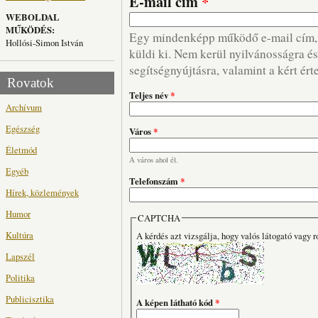
E-mail cím
*
WEBOLDAL
MŰKÖDÉS:
Egy mindenképp működő e-mail cím, m
Hollósi-Simon István
küldi ki. Nem kerül nyilvánosságra és 
segítségnyújtásra, valamint a kért ért
Rovatok
Teljes név
*
Archívum
Egészség
Város
*
Életmód
A város ahol él.
Egyéb
Telefonszám
*
Hírek, közlemények
Humor
CAPTCHA
Kultúra
A kérdés azt vizsgálja, hogy valós látogató vagy r
Lapszél
Politika
Publicisztika
A képen látható kód
*