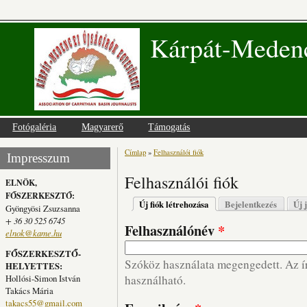
Kárpát-Medenc
Fotógaléria
Magyarerő
Támogatás
Címlap
»
Felhasználói fiók
Jelenlegi hely
Impresszum
Felhasználói fiók
ELNÖK,
FŐSZERKESZTŐ:
Elsődleges fülek
Új fiók létrehozása
(aktív fül)
Bejelentkezés
Új 
Gyöngyösi Zsuzsanna
+ 36 30 525 6745
Felhasználónév
*
elnok@kame.hu
FŐSZERKESZTŐ-
Szóköz használata megengedett. Az írá
HELYETTES:
Hollósi-Simon István
használható.
Takács Mária
takacs55@gmail.com