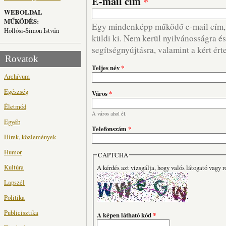
E-mail cím
*
WEBOLDAL
MŰKÖDÉS:
Egy mindenképp működő e-mail cím, m
Hollósi-Simon István
küldi ki. Nem kerül nyilvánosságra és 
segítségnyújtásra, valamint a kért ért
Rovatok
Teljes név
*
Archívum
Egészség
Város
*
Életmód
A város ahol él.
Egyéb
Telefonszám
*
Hírek, közlemények
Humor
CAPTCHA
Kultúra
A kérdés azt vizsgálja, hogy valós látogató vagy r
Lapszél
Politika
Publicisztika
A képen látható kód
*