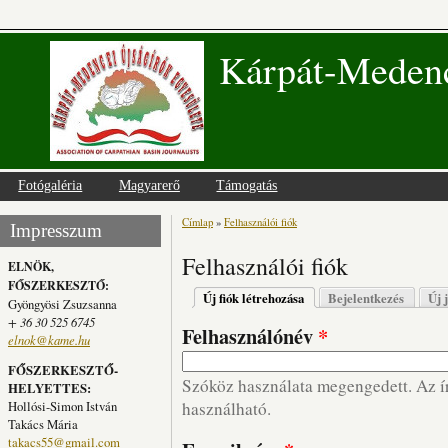
Kárpát-Medenc
Fotógaléria
Magyarerő
Támogatás
Címlap
»
Felhasználói fiók
Jelenlegi hely
Impresszum
Felhasználói fiók
ELNÖK,
FŐSZERKESZTŐ:
Elsődleges fülek
Új fiók létrehozása
(aktív fül)
Bejelentkezés
Új 
Gyöngyösi Zsuzsanna
+ 36 30 525 6745
Felhasználónév
*
elnok@kame.hu
FŐSZERKESZTŐ-
Szóköz használata megengedett. Az írá
HELYETTES:
Hollósi-Simon István
használható.
Takács Mária
takacs55@gmail.com