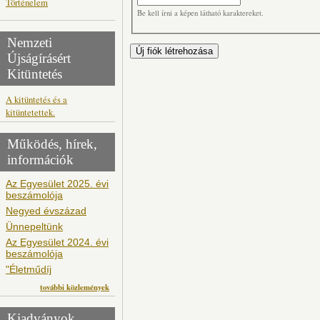
Történelem
Be kell írni a képen látható karaktereket.
Nemzeti
Újságírásért
Kitüntetés
A kitüntetés és a
kitüntetettek.
Működés, hírek,
információk
Az Egyesület 2025. évi
beszámolója
Negyed évszázad
Ünnepeltünk
Az Egyesület 2024. évi
beszámolója
"Életműdíj
további közlemények
Kiadványok