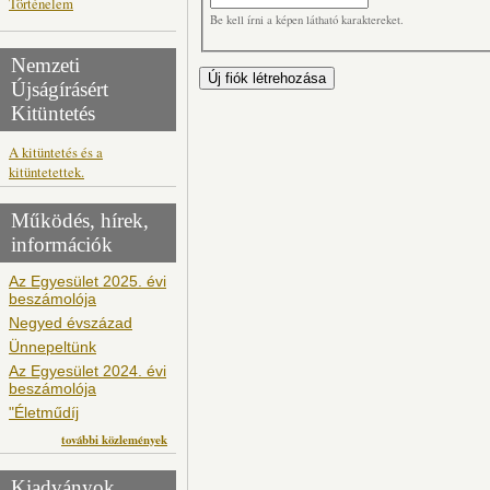
Történelem
Be kell írni a képen látható karaktereket.
Nemzeti
Újságírásért
Kitüntetés
A kitüntetés és a
kitüntetettek.
Működés, hírek,
információk
Az Egyesület 2025. évi
beszámolója
Negyed évszázad
Ünnepeltünk
Az Egyesület 2024. évi
beszámolója
"Életműdíj
további közlemények
Kiadványok