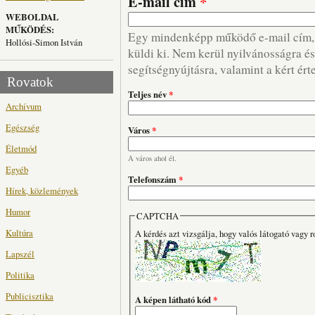
E-mail cím
*
WEBOLDAL
MŰKÖDÉS:
Egy mindenképp működő e-mail cím, m
Hollósi-Simon István
küldi ki. Nem kerül nyilvánosságra és 
segítségnyújtásra, valamint a kért ért
Rovatok
Teljes név
*
Archívum
Egészség
Város
*
Életmód
A város ahol él.
Egyéb
Telefonszám
*
Hírek, közlemények
Humor
CAPTCHA
Kultúra
A kérdés azt vizsgálja, hogy valós látogató vagy r
Lapszél
Politika
Publicisztika
A képen látható kód
*