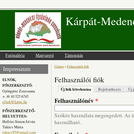
Kárpát-Medenc
Fotógaléria
Magyarerő
Támogatás
Címlap
»
Felhasználói fiók
Jelenlegi hely
Impresszum
Felhasználói fiók
ELNÖK,
FŐSZERKESZTŐ:
Elsődleges fülek
Új fiók létrehozása
(aktív fül)
Bejelentkezés
Új 
Gyöngyösi Zsuzsanna
+ 36 30 525 6745
Felhasználónév
*
elnok@kame.hu
FŐSZERKESZTŐ-
Szóköz használata megengedett. Az írá
HELYETTES:
Hollósi-Simon István
használható.
Takács Mária
takacs55@gmail.com