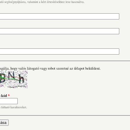
való segítségnyújtásra, valamint a kért értesítésekhez lesz használva.
sgálja, hogy valós látogató vagy robot szeretné az űrlapot beküldeni.
ó kód
*
n látható karaktereket.