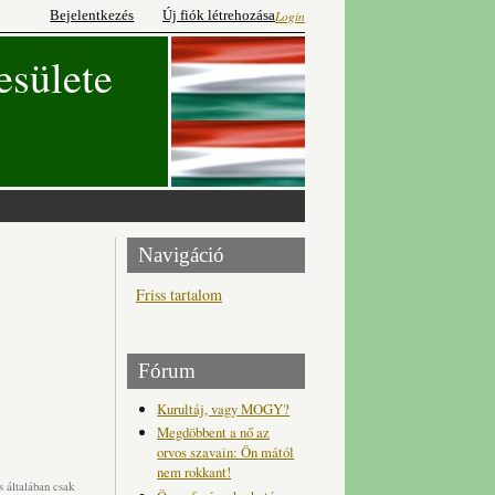
Bejelentkezés
Új fiók létrehozása
Login
esülete
Navigáció
Friss tartalom
Fórum
Kurultáj, vagy MOGY?
Megdöbbent a nő az
orvos szavain: Ön mától
nem rokkant!
 általában csak