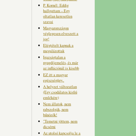
P. Kornél: Eddig
hallgattam – Egy
oltatlan keresetlen
szavai
Magyarországon
véglegesen elveszett a
jog!
Elégtételt kapnak a
megalázottak
Igazságtalan a
nyugdíjemelés, és már
az inflációnál is kisebb
EZ itt a magyar
egészségügy..
A helyzet változatlan
(Egy csodálatos kisfiú
emlékére)
Nem állatok, nem
rabszolgák, nem
bűnözők!
"Temetni jöttem, nem
dicsérni
Az utolsó kapcsolja le a