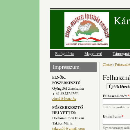
Kár
Fotógaléria
Magyarerő
Támogatá
Címlap
»
Felhasználói
Jelenlegi
Impresszum
Felhaszná
ELNÖK,
FŐSZERKESZTŐ:
Elsődlege
Új fiók létre
Gyöngyösi Zsuzsanna
+ 36 30 525 6745
Felhasználónév
*
elnok@kame.hu
FŐSZERKESZTŐ-
Szóköz használata meg
HELYETTES:
E-mail cím
*
Hollósi-Simon István
Takács Mária
takacs55@gmail.com
Egy mindenképp működ