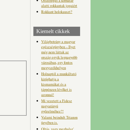
Összefogás a korhatár
alatti rokkantak jogaiért
Rokkant holokauszt?
Kiemelt cikkek
Világbotrány a magyar
egészségügyben – Ilyet
még nem láttak az
ország egyik legnagyobb
városában, egy fontos
megyszékhelyen
Holnaptól a munkáltató
kirúghatja a
kismamákat és a
táppénzen lévőket is
azonnal!
Mi vezetett a Fidesz
nagyarányú
győzelméhez?!
Valami beindult Trianon
ügyében is.
Oltás, vagy meghalsz'