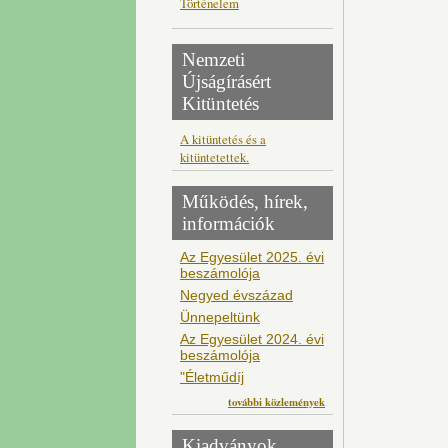
Történelem
Nemzeti
Újságírásért
Kitüntetés
A kitüntetés és a
kitüntetettek.
Működés, hírek,
információk
Az Egyesület 2025. évi
beszámolója
Negyed évszázad
Ünnepeltünk
Az Egyesület 2024. évi
beszámolója
"Életműdíj
további közlemények
Kiadványok