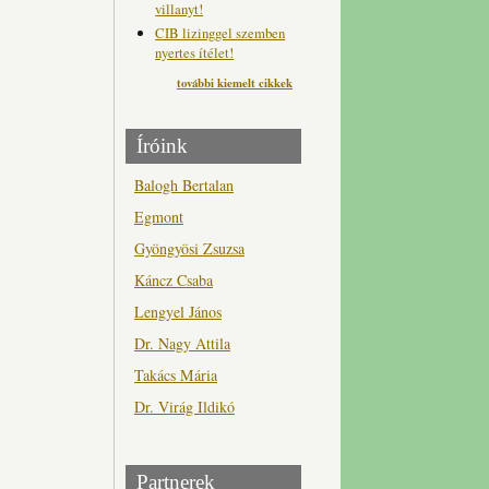
villanyt!
CIB lizinggel szemben
nyertes ítélet!
további kiemelt cikkek
Íróink
Balogh Bertalan
Egmont
Gyöngyösi Zsuzsa
Káncz Csaba
Lengyel János
Dr. Nagy Attila
Takács Mária
Dr. Virág Ildikó
Partnerek