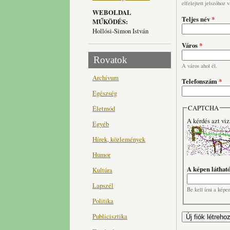
elfelejtett jelszóhoz 
WEBOLDAL
Teljes név
*
MŰKÖDÉS:
Hollósi-Simon István
Város
*
Rovatok
A város ahol él.
Archívum
Telefonszám
*
Egészség
CAPTCHA
Életmód
A kérdés azt viz
Egyéb
Hírek, közlemények
Humor
A képen láthat
Kultúra
Lapszél
Be kell írni a képe
Politika
Publicisztika