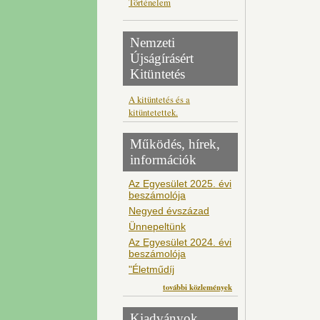
Történelem
Nemzeti
Újságírásért
Kitüntetés
A kitüntetés és a
kitüntetettek.
Működés, hírek,
információk
Az Egyesület 2025. évi
beszámolója
Negyed évszázad
Ünnepeltünk
Az Egyesület 2024. évi
beszámolója
"Életműdíj
további közlemények
Kiadványok