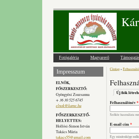
Kár
Fotógaléria
Magyarerő
Támogatá
Címlap
»
Felhasználói
Jelenlegi
Impresszum
Felhaszná
ELNÖK,
FŐSZERKESZTŐ:
Elsődlege
Új fiók létre
Gyöngyösi Zsuzsanna
+ 36 30 525 6745
Felhasználónév
*
elnok@kame.hu
FŐSZERKESZTŐ-
Szóköz használata meg
HELYETTES:
E-mail cím
*
Hollósi-Simon István
Takács Mária
takacs55@gmail.com
Egy mindenképp működ