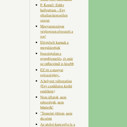
P. Kornél: Eddig
hallgattam – Egy
oltatlan keresetlen
szavai
Magyarországon
véglegesen elveszett a
jog!
Elégtételt kapnak a
megalázottak
Igazságtalan a
nyugdíjemelés, és már
az inflációnál is kisebb
EZ itt a magyar
egészségügy..
A helyzet változatlan
(Egy csodálatos kisfiú
emlékére)
Nem állatok, nem
rabszolgák, nem
bűnözők!
"Temetni jöttem, nem
dicsérni
Az utolsó kapcsolja le a