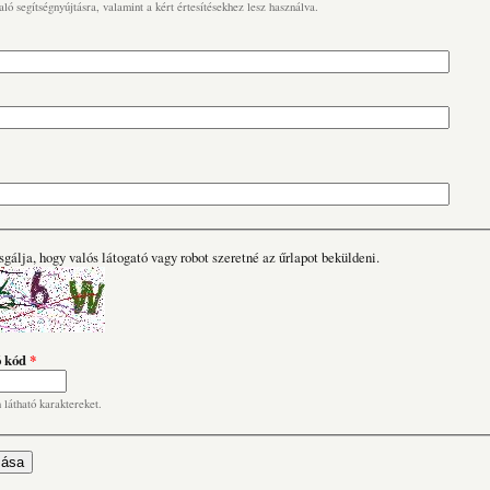
való segítségnyújtásra, valamint a kért értesítésekhez lesz használva.
sgálja, hogy valós látogató vagy robot szeretné az űrlapot beküldeni.
ó kód
*
n látható karaktereket.