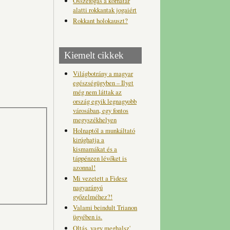
Összefogás a korhatár
alatti rokkantak jogaiért
Rokkant holokauszt?
Kiemelt cikkek
Világbotrány a magyar
egészségügyben – Ilyet
még nem láttak az
ország egyik legnagyobb
városában, egy fontos
megyszékhelyen
Holnaptól a munkáltató
kirúghatja a
kismamákat és a
táppénzen lévőket is
azonnal!
Mi vezetett a Fidesz
nagyarányú
győzelméhez?!
Valami beindult Trianon
ügyében is.
Oltás, vagy meghalsz'