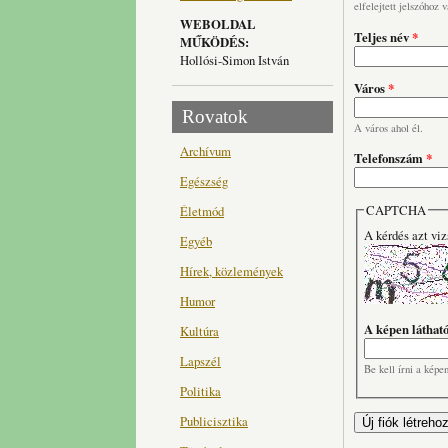
elfelejtett jelszóhoz 
WEBOLDAL
Teljes név
*
MŰKÖDÉS:
Hollósi-Simon István
Város
*
Rovatok
A város ahol él.
Archívum
Telefonszám
*
Egészség
CAPTCHA
Életmód
A kérdés azt viz
Egyéb
Hírek, közlemények
Humor
A képen láthat
Kultúra
Lapszél
Be kell írni a képe
Politika
Publicisztika