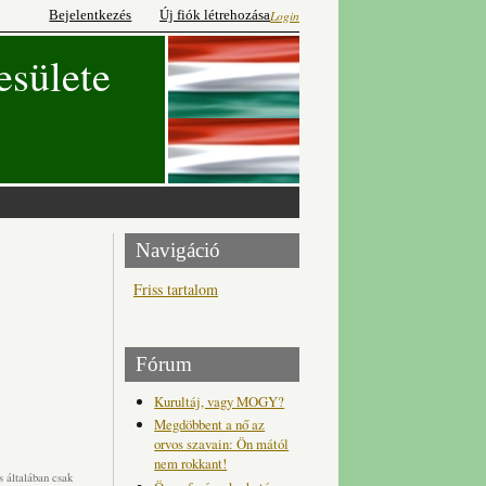
Bejelentkezés
Új fiók létrehozása
Login
esülete
Navigáció
Friss tartalom
Fórum
Kurultáj, vagy MOGY?
Megdöbbent a nő az
orvos szavain: Ön mától
nem rokkant!
 általában csak