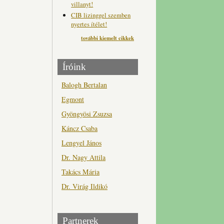
villanyt!
CIB lizinggel szemben
nyertes ítélet!
további kiemelt cikkek
Íróink
Balogh Bertalan
Egmont
Gyöngyösi Zsuzsa
Káncz Csaba
Lengyel János
Dr. Nagy Attila
Takács Mária
Dr. Virág Ildikó
Partnerek