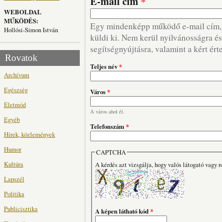
E-mail cím
*
WEBOLDAL
MŰKÖDÉS:
Egy mindenképp működő e-mail cím, m
Hollósi-Simon István
küldi ki. Nem kerül nyilvánosságra és 
segítségnyújtásra, valamint a kért ért
Rovatok
Teljes név
*
Archívum
Egészség
Város
*
Életmód
A város ahol él.
Egyéb
Telefonszám
*
Hírek, közlemények
Humor
CAPTCHA
Kultúra
A kérdés azt vizsgálja, hogy valós látogató vagy r
Lapszél
Politika
Publicisztika
A képen látható kód
*