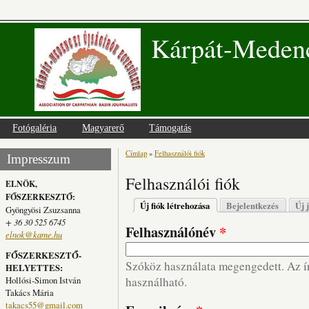
Kárpát-Medenc
Fotógaléria
Magyarerő
Támogatás
Címlap
»
Felhasználói fiók
Jelenlegi hely
Impresszum
Felhasználói fiók
ELNÖK,
FŐSZERKESZTŐ:
Elsődleges fülek
Új fiók létrehozása
(aktív fül)
Bejelentkezés
Új 
Gyöngyösi Zsuzsanna
+ 36 30 525 6745
Felhasználónév
*
elnok@kame.hu
FŐSZERKESZTŐ-
Szóköz használata megengedett. Az írá
HELYETTES:
Hollósi-Simon István
használható.
Takács Mária
takacs55@gmail.com