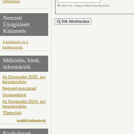
Történelem
Be kell írni a képen látható karaktereket.
Nemzeti
Újságírásért
Kitüntetés
A kitüntetés és a
kitüntetettek.
Működés, hírek,
információk
Az Egyesület 2025. évi
beszámolója
Negyed évszázad
Ünnepeltünk
Az Egyesület 2024. évi
beszámolója
"Életműdíj
további közlemények
Kiadványok