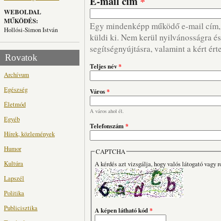
E-mail cím
*
WEBOLDAL
MŰKÖDÉS:
Egy mindenképp működő e-mail cím, m
Hollósi-Simon István
küldi ki. Nem kerül nyilvánosságra és 
segítségnyújtásra, valamint a kért ért
Rovatok
Teljes név
*
Archívum
Egészség
Város
*
Életmód
A város ahol él.
Egyéb
Telefonszám
*
Hírek, közlemények
Humor
CAPTCHA
Kultúra
A kérdés azt vizsgálja, hogy valós látogató vagy r
Lapszél
Politika
Publicisztika
A képen látható kód
*