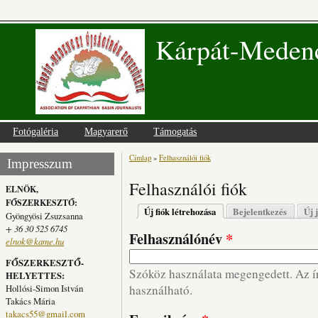
Kárpát-Medenc
Fotógaléria
Magyarerő
Támogatás
Címlap
»
Felhasználói fiók
Jelenlegi hely
Impresszum
Felhasználói fiók
ELNÖK,
FŐSZERKESZTŐ:
Elsődleges fülek
Új fiók létrehozása
(aktív fül)
Bejelentkezés
Új 
Gyöngyösi Zsuzsanna
+ 36 30 525 6745
Felhasználónév
*
elnok@kame.hu
FŐSZERKESZTŐ-
Szóköz használata megengedett. Az írá
HELYETTES:
Hollósi-Simon István
használható.
Takács Mária
takacs55@gmail.com