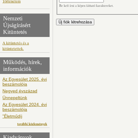
Történelem
Be kell írni a képen látható karaktereket.
Nemzeti
Újságírásért
Kitüntetés
A kitüntetés és a
kitüntetettek.
Működés, hírek,
információk
Az Egyesület 2025. évi
beszámolója
Negyed évszázad
Ünnepeltünk
Az Egyesület 2024. évi
beszámolója
"Életműdíj
további közlemények
Kiadványok