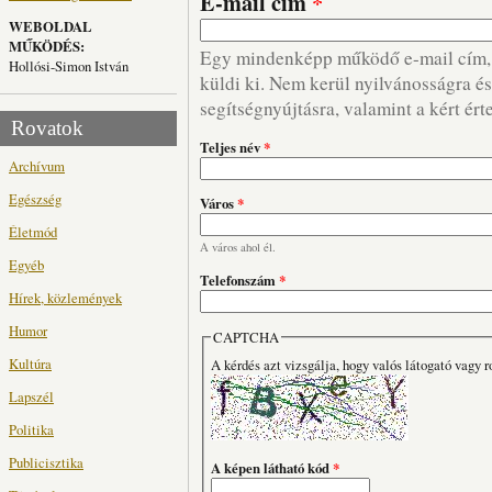
E-mail cím
*
WEBOLDAL
MŰKÖDÉS:
Egy mindenképp működő e-mail cím, m
Hollósi-Simon István
küldi ki. Nem kerül nyilvánosságra és 
segítségnyújtásra, valamint a kért ért
Rovatok
Teljes név
*
Archívum
Egészség
Város
*
Életmód
A város ahol él.
Egyéb
Telefonszám
*
Hírek, közlemények
Humor
CAPTCHA
Kultúra
A kérdés azt vizsgálja, hogy valós látogató vagy r
Lapszél
Politika
Publicisztika
A képen látható kód
*