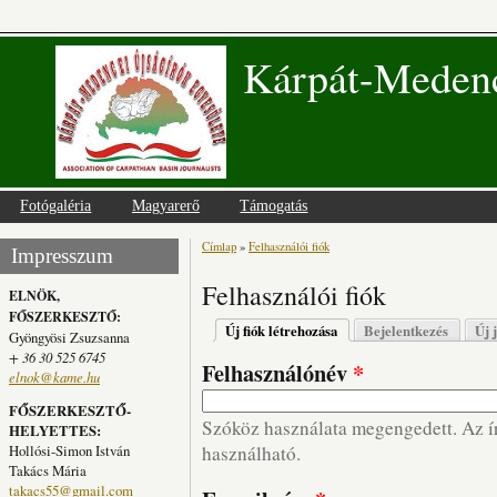
Kárpát-Medenc
Fotógaléria
Magyarerő
Támogatás
Címlap
»
Felhasználói fiók
Jelenlegi hely
Impresszum
Felhasználói fiók
ELNÖK,
FŐSZERKESZTŐ:
Elsődleges fülek
Új fiók létrehozása
(aktív fül)
Bejelentkezés
Új 
Gyöngyösi Zsuzsanna
+ 36 30 525 6745
Felhasználónév
*
elnok@kame.hu
FŐSZERKESZTŐ-
Szóköz használata megengedett. Az írá
HELYETTES:
Hollósi-Simon István
használható.
Takács Mária
takacs55@gmail.com