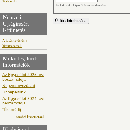
Történelem
Be kell írni a képen látható karaktereket.
Nemzeti
Újságírásért
Kitüntetés
A kitüntetés és a
kitüntetettek.
Működés, hírek,
információk
Az Egyesület 2025. évi
beszámolója
Negyed évszázad
Ünnepeltünk
Az Egyesület 2024. évi
beszámolója
"Életműdíj
további közlemények
Kiadványok