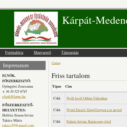
Kárpát-Medenc
Fotógaléria
Magyarerő
Támogatás
Címlap
Jelenlegi hely
Impresszum
Friss tartalom
ELNÖK,
FŐSZERKESZTŐ:
Gyöngyösi Zsuzsanna
Típus
Cím
+ 36 30 525 6745
elnok@kame.hu
Cikk
Nyílt levél Orbán Viktorhoz
FŐSZERKESZTŐ-
Cikk
Nyirő József: Gergő legyen a te neved
HELYETTES:
Hollósi-Simon István
Takács Mária
Cikk
Fekete István: Karácsony éjjel
takacs55@gmail.com