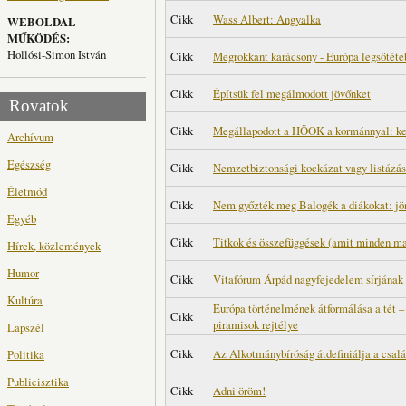
Cikk
Wass Albert: Angyalka
WEBOLDAL
MŰKÖDÉS:
Hollósi-Simon István
Cikk
Megrokkant karácsony - Európa legsötéte
Cikk
Építsük fel megálmodott jövőnket
Rovatok
Cikk
Megállapodott a HÖOK a kormánnyal: ke
Archívum
Egészség
Cikk
Nemzetbiztonsági kockázat vagy listázá
Életmód
Cikk
Nem győzték meg Balogék a diákokat: jön
Egyéb
Cikk
Titkok és összefüggések (amit minden ma
Hírek, közlemények
Humor
Cikk
Vitafórum Árpád nagyfejedelem sírjának 
Kultúra
Európa történelmének átformálása a tét – 
Cikk
piramisok rejtélye
Lapszél
Cikk
Az Alkotmánybíróság átdefiniálja a csal
Politika
Publicisztika
Cikk
Adni öröm!