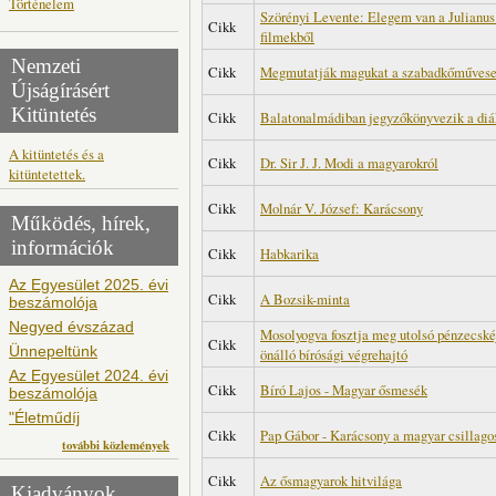
Történelem
Szörényi Levente: Elegem van a Julianus 
Cikk
filmekből
Nemzeti
Cikk
Megmutatják magukat a szabadkőműves
Újságírásért
Kitüntetés
Cikk
Balatonalmádiban jegyzőkönyvezik a diá
A kitüntetés és a
Cikk
Dr. Sir J. J. Modi a magyarokról
kitüntetettek.
Cikk
Molnár V. József: Karácsony
Működés, hírek,
információk
Cikk
Habkarika
Az Egyesület 2025. évi
Cikk
A Bozsik-minta
beszámolója
Negyed évszázad
Mosolyogva fosztja meg utolsó pénzecské
Cikk
Ünnepeltünk
önálló bírósági végrehajtó
Az Egyesület 2024. évi
Cikk
Bíró Lajos - Magyar ősmesék
beszámolója
"Életműdíj
Cikk
Pap Gábor - Karácsony a magyar csillago
további közlemények
Cikk
Az ősmagyarok hitvilága
Kiadványok