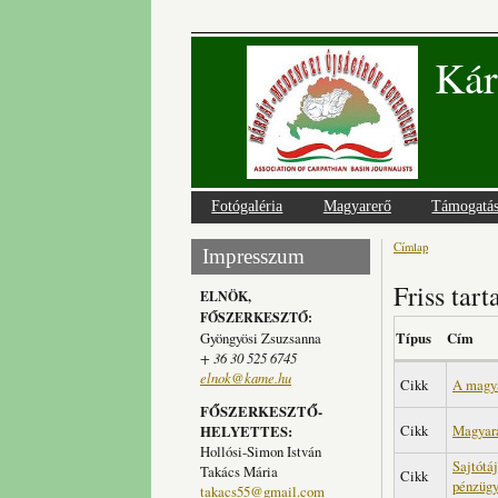
Kár
Fotógaléria
Magyarerő
Támogatá
Címlap
Jelenlegi
Impresszum
Friss tar
ELNÖK,
FŐSZERKESZTŐ:
Gyöngyösi Zsuzsanna
Típus
Cím
+ 36 30 525 6745
elnok@kame.hu
Cikk
A magya
FŐSZERKESZTŐ-
Cikk
Magyará
HELYETTES:
Hollósi-Simon István
Sajtótá
Takács Mária
Cikk
pénzügy
takacs55@gmail.com