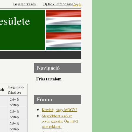
Bejelentkezés
Új fiók létrehozása
Login
esülete
Navigáció
Friss tartalom
Legutóbb
zok
frissítve
Fórum
2 év 6
hónap
Kurultáj, vagy MOGY?
2 év 6
Megdöbbent a nő az
hónap
orvos szavain: Ön mától
2 év 6
nem rokkant!
hónap