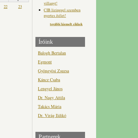
villanyt!
22
23
CIB lizinggel szemben
nyertes ítélet!
további kiemelt cikkek
Íróink
Balogh Bertalan
Egmont
Gyöngyösi Zsuzsa
Káncz Csaba
Lengyel János
Dr. Nagy Attila
Takács Mária
Dr. Virág Ildikó
Partnerek