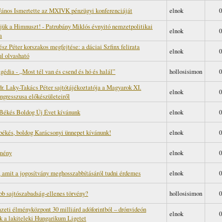
János Ismertette az MXIVK pénzügyi konferenciáját
elnok
0
ük a Himnuszt! - Patrubány Miklós évnyitó nemzetpolitikai
elnok
0
a
ész Péter korszakos megfejtése: a dáciai Szfinx felirata
elnok
0
l olvasható
gédia - „Most tél van és csend és hó és halál”
hollosisimon
0
dr. Laky-Takács Péter sajtótájékoztatója a Magyarok XI.
elnok
0
ngresszusa előkészületeiről
 Békés Boldog Új Évet kívánunk
elnok
0
 békés, boldog Karácsonyi ünnepet kívánunk!
elnok
0
mény
elnok
0
 amit a jogosítvány meghosszabbításáról tudni érdemes
elnok
0
bb sajtószabadság-ellenes törvény?
hollosisimon
0
eti élményközpont 30 milliárd adóforintból – drónvideón
elnok
0
k a lakiteleki Hungarikum Ligetet