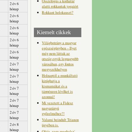
Összefogás a korhatár
2 év 6
alatti rokkantak jogaiért
hónap
Rokkant holokauszt?
2 év 6
hónap
2 év 6
Kiemelt cikkek
hónap
2 év 6
Világbotrány a magyar
hónap
egészségügyben – Ilyet
2 év 6
még nem láttak az
hónap
ország egyik legnagyobb
városában, egy fontos
2 év 7
megyszékhelyen
hónap
Holnaptól a munkáltató
2 év 7
kirúghatja a
hónap
kismamákat és a
2 év 7
táppénzen lévőket is
hónap
azonnal!
2 év 7
Mi vezetett a Fidesz
hónap
nagyarányú
2 év 7
győzelméhez?!
hónap
Valami beindult Trianon
2 év 8
ügyében is.
hónap
Oltás, vagy meghalsz'