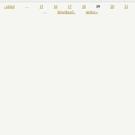
‹ előző
…
15
16
17
18
19
20
21
…
következő ›
utolsó »