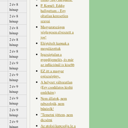
2 év 8
P. Kornél: Eddig
hónap
hallgattam – Egy
oltatlan keresetlen
2 év 8
szavai
hónap
Magyarországon
2 év 8
véglegesen elveszett a
hónap
jog!
2 év 8
Elégtételt kapnak a
hónap
megalázottak
2 év 8
Igazságtalan a
hónap
nyugdíjemelés, és már
2 év 9
az inflációnál is kisebb
hónap
EZ itt a magyar
2 év 9
egészségügy..
hónap
A helyzet változatlan
2 év 9
(Egy csodálatos kisfiú
hónap
emlékére)
2 év 9
Nem állatok, nem
hónap
rabszolgák, nem
bűnözők!
2 év 9
"Temetni jöttem, nem
hónap
dicsérni
2 év 9
Az utolsó kapcsolja le a
hónap