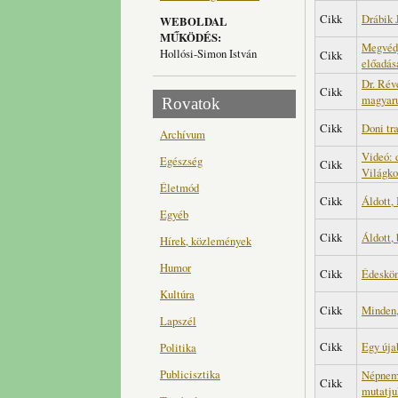
Cikk
Drábik 
WEBOLDAL
MŰKÖDÉS:
Megvédj
Hollósi-Simon István
Cikk
előadás
Dr. Rév
Cikk
magyaru
Rovatok
Cikk
Doni tra
Archívum
Videó: 
Egészség
Cikk
Világko
Életmód
Cikk
Áldott,
Egyéb
Cikk
Áldott,
Hírek, közlemények
Humor
Cikk
Édeskö
Kultúra
Cikk
Minden,
Lapszél
Cikk
Egy úja
Politika
Publicisztika
Népnemz
Cikk
mutatju