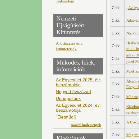
Történelem
Cikk
„Az ige
Nemzeti
Cikk
Adatvéd
Újságírásért
Kitüntetés
Cikk
Na, vaj
Hiába ta
A kitüntetés és a
Cikk
miatt f
kitüntetettek.
Már a P
Cikk
jöhet M
Működés, hírek,
információk
Cikk
Most a 
Az Egyesület 2025. évi
Álomfiz
Cikk
beszámolója
Ennyit 
Negyed évszázad
Cikk
Már meg
Ünnepeltünk
Az Egyesület 2024. évi
Kidobta
Cikk
beszámolója
rendezv
"Életműdíj
Cikk
A Covid
további közlemények
Cikk
Még min
Kiadványok