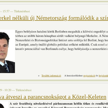
 - 15:57
—
Türkménbasi
rkel nélküli új Németország formálódik a szí
Egyes befolyásos hatalmi körök Berlinben megadták a kilövési engedélyt a 
térben az utóbbi három hónapban sérült vadként bolyongó Merkelre. A Ném
Nemzetközi és Biztonságpolitikai Intézet arra szólítja fel Berlint, hogy ho
az Európát, amely önálló globális politikai erőként működik. Csak ezzel a 
kreatív potenciállal van Berlinnek esélye, hogy befolyásolja a nemzetközi 
»
Egy Merkel nélküli új Németország formá
További információ
A hozzászóláshoz
regisztráció
és
bejelent
t
29 - 10:20
—
Türkménbasi
a átveszi a parancsnokságot a Közel-Keleten
A szír feszültség növekedésével párhuzamosan hétfőn titkos és rendkívül
érkezett Izraelbe az amerikai Központi Parancsnokság parancsnoka. Mos