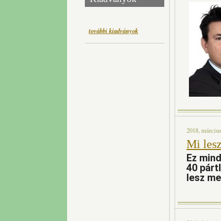
további kiadványok
2018, március
Mi lesz
Ez mind
40 párt
lesz me