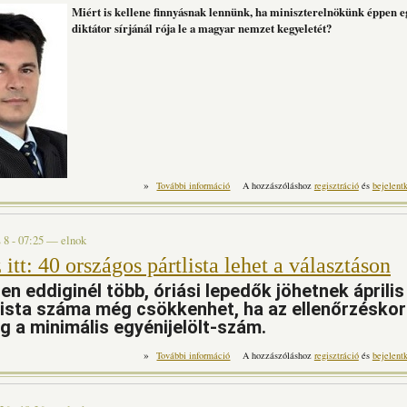
Miért is kellene finnyásnak lennünk, ha miniszterelnökünk éppen eg
diktátor sírjánál rója le a magyar nemzet kegyeletét?
»
Miért borulunk le a KGB-tábornok sírjánál? t
További információ
A hozzászóláshoz
regisztráció
és
bejelent
 8 - 07:25
—
elnok
 itt: 40 országos pártlista lehet a választáson
en eddiginél több, óriási lepedők jöhetnek április
lista száma még csökkenhet, ha az ellenőrzésko
g a minimális egyénijelölt-szám.
»
Mi lesz itt: 40 országos pártlista lehet
További információ
A hozzászóláshoz
regisztráció
és
bejelent