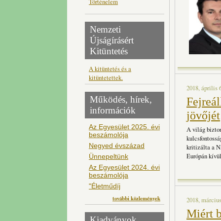
Történelem
Nemzeti
Újságírásért
Kitüntetés
A kitüntetés és a
kitüntetettek.
2018, április 
Működés, hírek,
Fejreál
információk
jövőjét
Az Egyesület 2025. évi
A világ bizto
beszámolója
kulcsfontoss
Negyed évszázad
kritizálta a
Európán kívül
Ünnepeltünk
Az Egyesület 2024. évi
beszámolója
"Életműdíj
további közlemények
2018, március
Miért 
Kiadványok