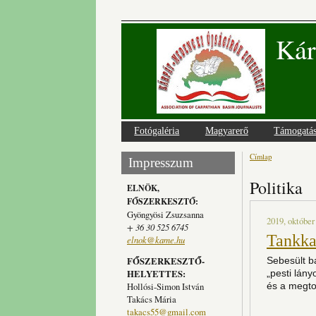
Kár
Fotógaléria
Magyarerő
Támogatá
Címlap
Jelenlegi
Impresszum
Politika
ELNÖK,
FŐSZERKESZTŐ:
Gyöngyösi Zsuzsanna
2019, október
+ 36 30 525 6745
Tankkal
elnok@kame.hu
FŐSZERKESZTŐ-
Sebesült ba
HELYETTES:
„pesti lány
Hollósi-Simon István
és a megto
Takács Mária
takacs55@gmail.com