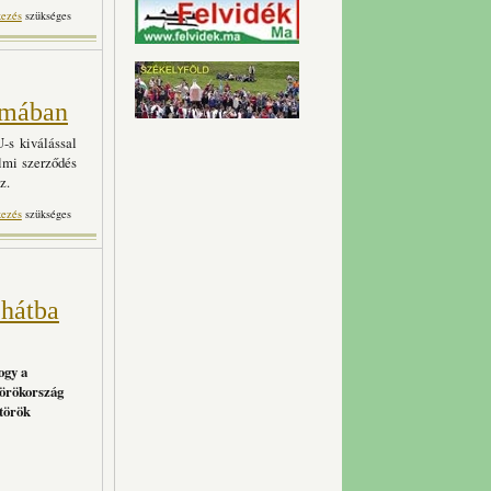
ból? Merkel árulása az új
kezés
szükséges
artalommal kapcsolatosan
zmában
-s kiválással
lmi szerződés
z.
éseit a kínai játszmában
kezés
szükséges
artalommal kapcsolatosan
 hátba
ogy a
Törökország
-török