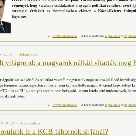
reményét, hogy valaha is csatlakozhat a nyugati politikai rendhez, ezért ú
stratégiai érdekeit és történelmében először a Közel-Keletre irányu
figyelme.
»
Moszkva átveszi a parancsnokságot a Kö
További információ
A hozzászóláshoz
regisztráció
és
bejelent
6 - 23:33
—
Türkménbasi
lt világrend: a magyarok nélkül vitatták meg
nságpolitikai szakértői és politikai vezetői megvitatták napjaink eszkalálódó feszültség
ágú fórumon hazánk egyetlen emberrel sem képviseltette magát. A Kreml képviselője 
 NATO-t és az EU-t, amelyek szerint nem befogadó, hanem kirekesztő intézmények, hisz
re akarják tolni.
»
Fejreállt világrend: a magyarok nélkül vi
További információ
A hozzászóláshoz
regisztráció
és
bejelent
t
 9 - 07:24
—
Türkménbasi
borulunk le a KGB-tábornok sírjánál?