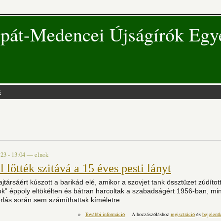
pát-Medencei Újságírók Egy
s
 hely
 23 - 13:04
—
elnok
 lőtték szitává a 15 éves pesti lányt
jtársáért kúszott a barikád elé, amikor a szovjet tank össztüzet zúdított
ok” éppoly eltökélten és bátran harcoltak a szabadságért 1956-ban, mint
rlás során sem számíthattak kíméletre.
»
Tankkal lőtték szitává a 15 éve
További információ
A hozzászóláshoz
regisztráció
és
bejelent