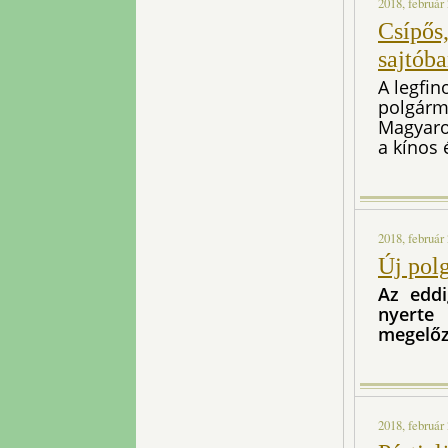
2018, február 
Csípős,
sajtób
A legfin
polgárme
Magyaror
a kínos 
2018, február 
Új pol
Az eddi
nyerte 
megelőzv
2018, február 