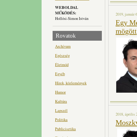
WEBOLDAL
MŰKÖDÉS:
2019, január 6
Hollósi-Simon István
Egy Me
mögött
Rovatok
Archívum
Egészség
Életmód
Egyéb
Hírek, közlemények
Humor
Kultúra
Lapszél
2018, április 
Politika
Moszkv
Publicisztika