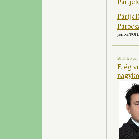
Pártjel
Pártje
Párbes
personPRO
2018, február 
Elég vo
nagyko