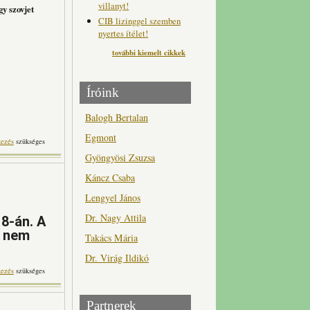
villanyt!
y szovjet
CIB lizinggel szemben
nyertes ítélet!
további kiemelt cikkek
Íróink
Balogh Bertalan
Egmont
artalommal kapcsolatosan
kezés
szükséges
Gyöngyösi Zsuzsa
Káncz Csaba
Lengyel János
Dr. Nagy Attila
 8-án. A
r nem
Takács Mária
Dr. Virág Ildikó
 a választáson tartalommal
kezés
szükséges
kapcsolatosan
Partnerek