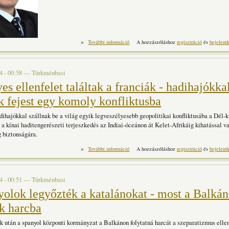
»
Erdogan különös szövetségese - nem akárk
További információ
A hozzászóláshoz
regisztráció
és
bejelent
t
4 - 00:58
—
Türkménbasi
es ellenfelet találtak a franciák - hadihajókka
k fejest egy komoly konfliktusba
dihajókkal szállnak be a világ egyik legveszélyesebb geopolitikai konfliktusába a Dél-k
t a kínai haditengerészeti terjeszkedés az Indiai-óceánon át Kelet-Afrikáig kihatással v
 biztonságára.
»
Veszélyes ellenfelet találtak a franciák - h
További információ
A hozzászóláshoz
regisztráció
és
bejelent
egy komoly konfliktusba t
4 - 00:51
—
Türkménbasi
yolok legyőzték a katalánokat - most a Balká
ak harcba
k után a spanyol központi kormányzat a Balkánon folytatná harcát a szeparatizmus elle