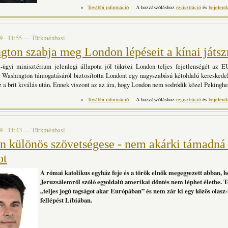
»
Elég volt a kiöregedett politikusok
További információ
A hozzászóláshoz
regisztráció
és
bejelent
nagykoalíció t
9 - 11:55
—
Türkménbasi
gton szabja meg London lépéseit a kínai játs
t-ügyi minisztérium jelenlegi állapota jól tükrözi London teljes fejetlenségét az EU
. Washington támogatásáról biztosította Londont egy nagyszabású kétoldalú kereskede
a brit kiválás után. Ennek viszont az az ára, hogy London nem sodródik közel Pekinghe
»
Washington szabja meg London lép
További információ
A hozzászóláshoz
regisztráció
és
bejelent
t
9 - 11:43
—
Türkménbasi
n különös szövetségese - nem akárki támadná
ot
A római katolikus egyház feje és a török elnök megegyezett abban, h
Jeruzsálemről szóló egyoldalú amerikai döntés nem léphet életbe. 
„teljes jogú tagságot akar Európában” és nem zár ki egy közös olasz
fellépést Líbiában.