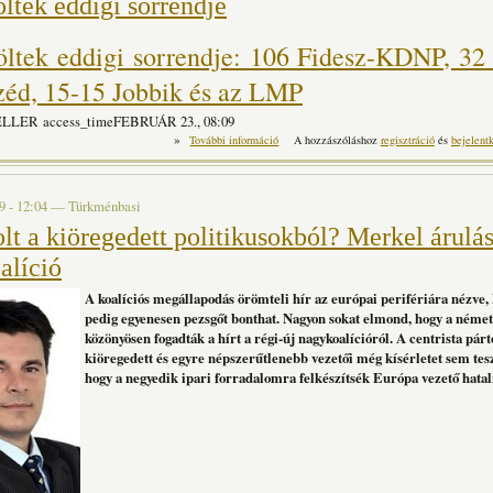
öltek eddigi sorrendje
löltek eddigi sorrendje: 106 Fidesz-KDNP, 3
zéd, 15-15 Jobbik és az LMP
PELLER
access_timeFEBRUÁR 23., 08:09
»
Pártjelöltek eddigi sorrendje tartalommal kap
További információ
A hozzászóláshoz
regisztráció
és
bejelent
9 - 12:04
—
Türkménbasi
lt a kiöregedett politikusokból? Merkel árulás
alíció
A koalíciós megállapodás örömteli hír az európai perifériára nézve
pedig egyenesen pezsgőt bonthat. Nagyon sokat elmond, hogy a néme
közönyösen fogadták a hírt a régi-új nagykoalícióról. A centrista pár
kiöregedett és egyre népszerűtlenebb vezetői még kísérletet sem tes
hogy a negyedik ipari forradalomra felkészítsék Európa vezető hata