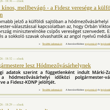
26 - 18:36
—
elnok
 kínos, mellbevágó - a Fidesz veresége a külfö
an
omabb jelző a külföldi sajtóban a hódmezővásárhelyi
ster-választással kapcsolatban az, hogy Orbán Viktor
szág miniszterelnöke csípős vereséget szenvedett. E
és a sokkoló szavak olvashatók az angol nyelvű médi
»
Csípős, kínos, mellbevágó - a Fidesz ver
További információ
A hozzászóláshoz
regisztráció
és
bejelent
t
26 - 18:32
—
elnok
gármestere lesz Hódmezővásárhelynek
gi adatok szerint a függetlenként indult Márki-Z
a hódmezővásárhelyi időközi polgármester-vál
e a Fidesz-KDNP jelöltjét.
»
Új polgármestere lesz Hódmezőv
További információ
A hozzászóláshoz
regisztráció
és
bejelent
26 - 18:29
—
elnok