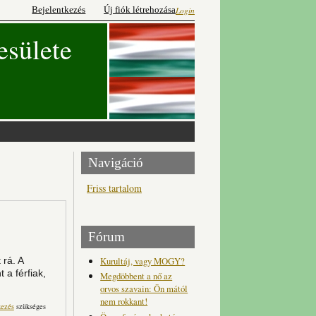
Bejelentkezés
Új fiók létrehozása
Login
esülete
Navigáció
Friss tartalom
Fórum
Kurultáj, vagy MOGY?
 rá. A
 a férfiak,
Megdöbbent a nő az
orvos szavain: Ön mától
nem rokkant!
s pesti lányt tartalommal
kezés
szükséges
kapcsolatosan