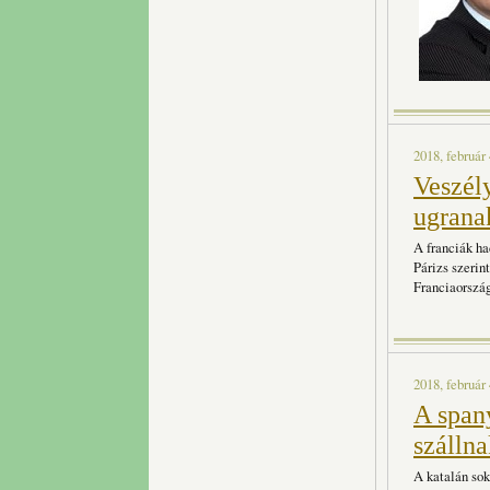
2018, február 
Veszély
ugrana
A franciák ha
Párizs szerin
Franciaország
2018, február 
A span
szálln
A katalán sok