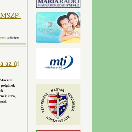
2 MSZP-
csolatosan
kezés
szükséges
a az új
, Macron
t polgárok
tok
znek arra,
lmát.