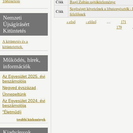
Történelem
Cikk
Bagó Zoltán sajtóközleménye
Segítséget követelnek a libatenyésztők 
Cikk
felelősnek
Nemzeti
Oldalak
« első
‹ előző
…
171
Újságírásért
179
Kitüntetés
A kitüntetés és a
kitüntetettek.
Működés, hírek,
információk
Az Egyesület 2025. évi
beszámolója
Negyed évszázad
Ünnepeltünk
Az Egyesület 2024. évi
beszámolója
"Életműdíj
további közlemények
Kiadványok