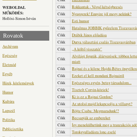
Cikk
Rokkantak - Végső kétségbeesés
WEBOLDAL
MŰKÖDÉS:
Cikk
Nyuggerek! Ennyire jól megy nekünk?
Hollósi-Simon István
Cikk
Esti humor
Cikk
Hatalmas JOBBIK győzelem Tiszavasvá
Cikk
Drábik János előadása
Rovatok
Cikk
Durva választási csalás Tiszavasváriban
Archívum
Cikk
„A költő visszatér”
Egészség
Alvilági figurák, álárverések: többen let
Cikk
miatt
Életmód
Cikk
Bajnai és a kilenc Hajdú-Bétes öngyilko
Egyéb
Cikk
Ezeket el kell mondani Bajnairól
Cikk
Egészséges egyén, beteg társadalom...
Hírek, közlemények
Cikk
Tisztelt Corvin-köziek!
Humor
Cikk
Ki is ez a Bajnai Gordon?
Kultúra
Cikk
Az utolsó majd lekapcsolja a villanyt?
Lapszél
Cikk
Böjte Csaba: Megmaradunk!?
Cikk
Becsapják az embereket
Politika
Cikk
Így menekülhetünk meg a tranzakciós adó
Publicisztika
Cikk
Torokgyulladásra lonc-zselé