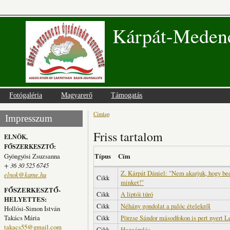
Kárpát-Medenc
Fotógaléria
Magyarerő
Támogatás
Címlap
Jelenlegi hely
Impresszum
Friss tartalom
ELNÖK,
FŐSZERKESZTŐ:
Gyöngyösi Zsuzsanna
Típus
Cím
+ 36 30 525 6745
Z. Kárpát Dániel: "Nem akarjuk, hogy be
elnok@kame.hu
Cikk
minket!"
FŐSZERKESZTŐ-
Cikk
A liptói túró
HELYETTES:
Cikk
Néhány gondolat a palóc ételekről
Hollósi-Simon István
Takács Mária
Cikk
Pörzse Sándor másodfokon is pert nyert Le
takacs55@gmail.com
Cikk
Hazaárulás