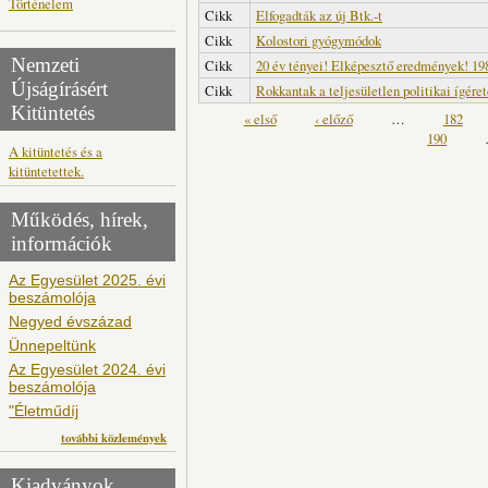
Történelem
Cikk
Elfogadták az új Btk.-t
Cikk
Kolostori gyógymódok
Nemzeti
Cikk
20 év tényei! Elképesztő eredmények! 19
Újságírásért
Cikk
Rokkantak a teljesületlen politikai ígéret
Kitüntetés
Oldalak
« első
‹ előző
…
182
190
A kitüntetés és a
kitüntetettek.
Működés, hírek,
információk
Az Egyesület 2025. évi
beszámolója
Negyed évszázad
Ünnepeltünk
Az Egyesület 2024. évi
beszámolója
"Életműdíj
további közlemények
Kiadványok