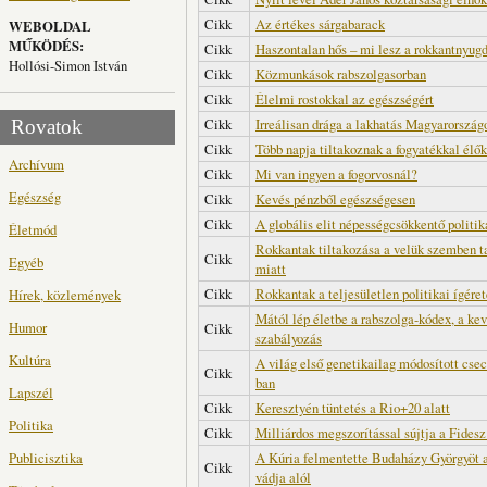
Cikk
Az értékes sárgabarack
WEBOLDAL
MŰKÖDÉS:
Cikk
Haszontalan hős – mi lesz a rokkantnyug
Hollósi-Simon István
Cikk
Közmunkások rabszolgasorban
Cikk
Élelmi rostokkal az egészségért
Cikk
Irreálisan drága a lakhatás Magyarország
Rovatok
Cikk
Több napja tiltakoznak a fogyatékkal élő
Archívum
Cikk
Mi van ingyen a fogorvosnál?
Egészség
Cikk
Kevés pénzből egészségesen
Cikk
A globális elit népességcsökkentő politik
Életmód
Rokkantak tiltakozása a velük szemben ta
Cikk
Egyéb
miatt
Cikk
Rokkantak a teljesületlen politikai ígér
Hírek, közlemények
Mától lép életbe a rabszolga-kódex, a ke
Humor
Cikk
szabályozás
Kultúra
A világ első genetikailag módosított cs
Cikk
ban
Lapszél
Cikk
Keresztyén tüntetés a Rio+20 alatt
Politika
Cikk
Milliárdos megszorítással sújtja a Fidesz
Publicisztika
A Kúria felmentette Budaházy Györgyöt 
Cikk
vádja alól