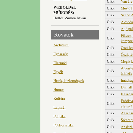
Cikk
Van élet
WEBOLDAL
Cikk
Mustó P
MŰKÖDÉS:
Cikk
Szabó A
Hollósi-Simon István
Cikk
A csoda
Cikk
A jó pa
Rovatok
Fűszer,
Cikk
kompozí
Archívum
Cikk
Őszi íze
Egészség
Cikk
Őszi, té
Cikk
Mégis k
Életmód
A borít
Cikk
Egyéb
ütközik
Cikk
Imádság
Hírek, közlemények
Cikk
Dvihall
Humor
Cikk
Isaszegi
Kultúra
Erdőkós
Cikk
eleink?
Lapszél
Cikk
Az a cs
Politika
Cikk
Sóteráp
Publicisztika
Cikk
Az őszi 