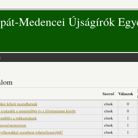
pát-Medencei Újságírók Egy
s
 hely
talom
Szerző
Válaszok
ökre kékek maradhatunk
elnok
0
 szakadék a minimálbér és a létminimum között
elnok
0
mdöfés a rokkantaknak
elnok
1
 magad nemzetem
elnok
1
gyilkosokkal szembeni tehetetlenségből!
elnok
1