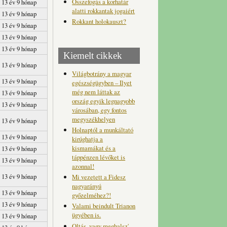
Összefogás a korhatár
13 év 9 hónap
alatti rokkantak jogaiért
13 év 9 hónap
Rokkant holokauszt?
13 év 9 hónap
13 év 9 hónap
13 év 9 hónap
Kiemelt cikkek
13 év 9 hónap
Világbotrány a magyar
13 év 9 hónap
egészségügyben – Ilyet
még nem láttak az
13 év 9 hónap
ország egyik legnagyobb
13 év 9 hónap
városában, egy fontos
megyszékhelyen
13 év 9 hónap
Holnaptól a munkáltató
13 év 9 hónap
kirúghatja a
kismamákat és a
13 év 9 hónap
táppénzen lévőket is
13 év 9 hónap
azonnal!
13 év 9 hónap
Mi vezetett a Fidesz
nagyarányú
13 év 9 hónap
győzelméhez?!
13 év 9 hónap
Valami beindult Trianon
ügyében is.
13 év 9 hónap
Oltás, vagy meghalsz'