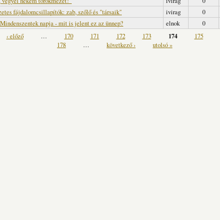
vegyél nekem törökmézet!”
ivirag
0
etes fájdalomcsillapítók: zab, szőlő és "társaik"
ivirag
0
Mindenszentek napja - mit is jelent ez az ünnep?
elnok
0
‹ előző
…
170
171
172
173
174
175
178
…
következő ›
utolsó »