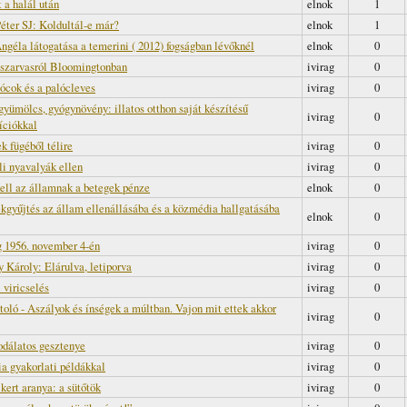
 a halál után
elnok
1
éter SJ: Koldultál-e már?
elnok
1
ngéla látogatása a temerini ( 2012) fogságban lévőknél
elnok
0
szarvasról Bloomingtonban
ivirag
0
lócok és a palócleves
ivirag
0
 gyümölcs, gyógynövény: illatos otthon saját készítésű
ivirag
0
ciókkal
k fügéből télire
ivirag
0
li nyavalyák ellen
ivirag
0
ell az államnak a betegek pénze
elnok
0
ékgyűjtés az állam ellenállásába és a közmédia hallgatásába
elnok
0
 1956. november 4-én
ivirag
0
y Károly: Elárulva, letiporva
ivirag
0
 viricselés
ivirag
0
toló - Aszályok és ínségek a múltban. Vajon mit ettek akkor
ivirag
0
odálatos gesztenye
ivirag
0
ia gyakorlati példákkal
ivirag
0
kert aranya: a sütőtök
ivirag
0