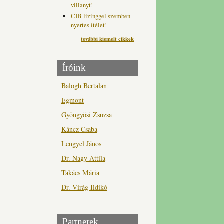
villanyt!
CIB lizinggel szemben
nyertes ítélet!
további kiemelt cikkek
Íróink
Balogh Bertalan
Egmont
Gyöngyösi Zsuzsa
Káncz Csaba
Lengyel János
Dr. Nagy Attila
Takács Mária
Dr. Virág Ildikó
Partnerek