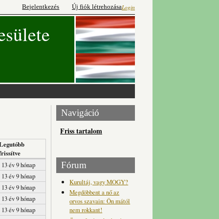
Bejelentkezés
Új fiók létrehozása
Login
esülete
Navigáció
Friss tartalom
Legutóbb
frissítve
Fórum
13 év 9 hónap
13 év 9 hónap
Kurultáj, vagy MOGY?
13 év 9 hónap
Megdöbbent a nő az
13 év 9 hónap
orvos szavain: Ön mától
nem rokkant!
13 év 9 hónap