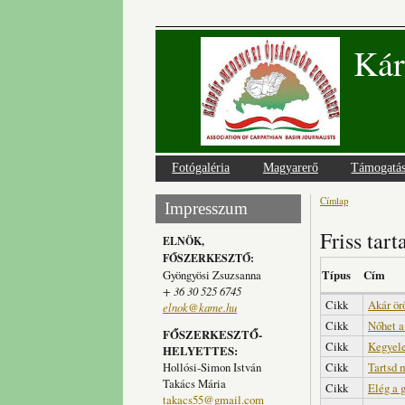
Kár
Fotógaléria
Magyarerő
Támogatá
Címlap
Jelenlegi
Impresszum
Friss tar
ELNÖK,
FŐSZERKESZTŐ:
Gyöngyösi Zsuzsanna
Típus
Cím
+ 36 30 525 6745
Cikk
Akár ör
elnok@kame.hu
Cikk
Nőhet a
FŐSZERKESZTŐ-
Cikk
Kegyele
HELYETTES:
Hollósi-Simon István
Cikk
Tartsd
Takács Mária
Cikk
Elég a 
takacs55@gmail.com