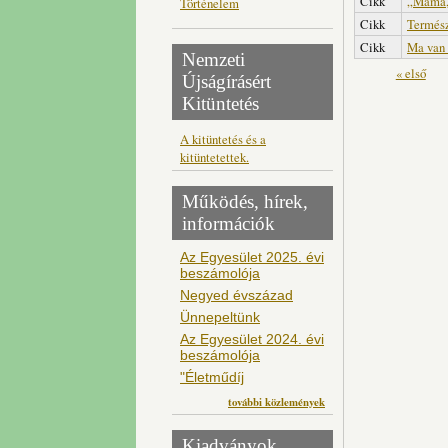
Cikk
„Mama, 
Történelem
Cikk
Termész
Cikk
Ma van 
Nemzeti
Oldalak
« első
Újságírásért
Kitüntetés
A kitüntetés és a
kitüntetettek.
Működés, hírek,
információk
Az Egyesület 2025. évi
beszámolója
Negyed évszázad
Ünnepeltünk
Az Egyesület 2024. évi
beszámolója
"Életműdíj
további közlemények
Kiadványok