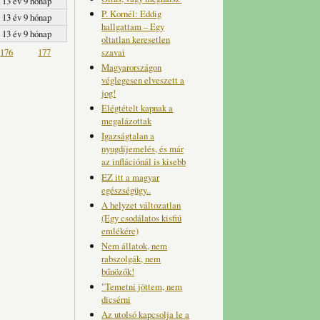
13 év 9 hónap
P. Kornél: Eddig
13 év 9 hónap
hallgattam – Egy
13 év 9 hónap
oltatlan keresetlen
szavai
176
177
Magyarországon
véglegesen elveszett a
jog!
Elégtételt kapnak a
megalázottak
Igazságtalan a
nyugdíjemelés, és már
az inflációnál is kisebb
EZ itt a magyar
egészségügy..
A helyzet változatlan
(Egy csodálatos kisfiú
emlékére)
Nem állatok, nem
rabszolgák, nem
bűnözők!
"Temetni jöttem, nem
dicsérni
Az utolsó kapcsolja le a