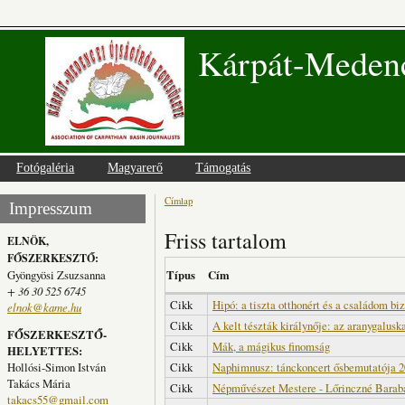
Kárpát-Medenc
Fotógaléria
Magyarerő
Támogatás
Címlap
Jelenlegi hely
Impresszum
Friss tartalom
ELNÖK,
FŐSZERKESZTŐ:
Gyöngyösi Zsuzsanna
Típus
Cím
+ 36 30 525 6745
Cikk
Hipó: a tiszta otthonért és a családom bi
elnok@kame.hu
Cikk
A kelt tészták királynője: az aranygalusk
FŐSZERKESZTŐ-
Cikk
Mák, a mágikus finomság
HELYETTES:
Hollósi-Simon István
Cikk
Naphimnusz: tánckoncert ősbemutatója 2
Takács Mária
Cikk
Népművészet Mestere - Lőrinczné Barab
takacs55@gmail.com