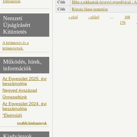
Történelem
Cikk
Hiba a rokkantak özvegyi nyugdíjával - A
Cikk
Rózsás János temetése
Oldalak
« első
‹ előző
…
168
Nemzeti
176
Újságírásért
Kitüntetés
A kitüntetés és a
kitüntetettek.
Működés, hírek,
információk
Az Egyesület 2025. évi
beszámolója
Negyed évszázad
Ünnepeltünk
Az Egyesület 2024. évi
beszámolója
"Életműdíj
további közlemények
Kiadványok