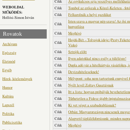
Cikk
Az egykulcsos szja veszélyes mellékhatá
WEBOLDAL
Cikk
Tombol az erőszak a Közel-Keleten - fotó
MŰKÖDÉS:
Cikk
Felkarolnák a helyi gazdákat
Hollósi-Simon István
Isten szava a magyar nép szava! Az ősi m
Cikk
hanyatlása
Cikk
Meghívó
Rovatok
Hajdú-Bét – Tolvajok ideje (Pesty Fekete
Cikk
Archívum
Videó
Cikk
Sztrájk előtt
Egészség
Cikk
Ilyen adatokkal nincs esély a túlélésre!
Életmód
Cikk
Dupla adó vár a hitelkártyás vásárlókra, 
Egyéb
Cikk
Devizahiteleseknek!
Cikk
Mélypont: soha nem tartoztunk ennyivel f
Hírek, közlemények
Cikk
Nyílt levél Zoltay Gusztávnak
Humor
Cikk
Itt a lista: hogyan próbálják bevehetetle
Kultúra
Cikk
Tűrhetetlen a Fidesz újabb önjutalmazás
Lapszél
Cikk
Ki vet véget a szabadrablásnak?
Cikk
Orbán: Magyarországon nincsenek megsz
Politika
Cikk
Alapvető táplálékforrásunk: minden napr
Publicisztika
Cikk
Meghívó