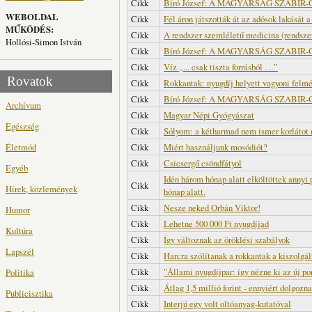
Cikk
Bíró József: A MAGYARSÁG SZABIR
WEBOLDAL
Cikk
Fél áron játszották át az adósok lakását 
MŰKÖDÉS:
Cikk
A rendszer szemléletű medicina (rendsz
Hollósi-Simon István
Cikk
Bíró József: A MAGYARSÁG SZABIR
Cikk
Víz „... csak tiszta forrásból …”
Rovatok
Cikk
Rokkantak: nyugdíj helyett vagyoni felm
Cikk
Bíró József: A MAGYARSÁG SZABIR
Archívum
Cikk
Magyar Népi Gyógyászat
Egészség
Cikk
Sólyom: a kétharmad nem ismer korlátot 
Életmód
Cikk
Miért használjunk mosódiót?
Cikk
Csicsergő csöndfátyol
Egyéb
Idén három hónap alatt elköltöttek annyi 
Cikk
Hírek, közlemények
hónap alatt.
Cikk
Nesze neked Orbán Viktor!
Humor
Cikk
Lehetne 500 000 Ft nyugdíjad
Kultúra
Cikk
Így változnak az öröklési szabályok
Lapszél
Cikk
Harcra szólítanak a rokkantak a kiszolgál
Cikk
"Állami nyugdíjpar: így nézne ki az új po
Politika
Cikk
Átlag 1,5 millió forint - ennyiért dolgoz
Publicisztika
Cikk
Interjú egy volt oltóanyag-kutatóval