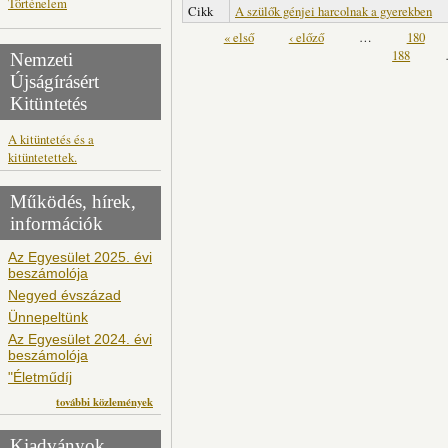
Történelem
Cikk
A szülők génjei harcolnak a gyerekben
Oldalak
« első
‹ előző
…
180
188
Nemzeti
Újságírásért
Kitüntetés
A kitüntetés és a
kitüntetettek.
Működés, hírek,
információk
Az Egyesület 2025. évi
beszámolója
Negyed évszázad
Ünnepeltünk
Az Egyesület 2024. évi
beszámolója
"Életműdíj
további közlemények
Kiadványok