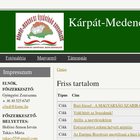
Kárpát-Medenc
Fotógaléria
Magyarerő
Támogatás
Címlap
Jelenlegi hely
Impresszum
Friss tartalom
ELNÖK,
FŐSZERKESZTŐ:
Gyöngyösi Zsuzsanna
Típus
Cím
+ 36 30 525 6745
Cikk
Biró József : A MAGYARSÁG SZABIR
elnok@kame.hu
Cikk
Vidd hírét az Igazaknak!
FŐSZERKESZTŐ-
Cikk
Atilla, a nagyfejedelem
HELYETTES:
Hollósi-Simon István
Cikk
Egészségügyi reform helyett népirtás
Takács Mária
Cikk
Az Európai Bizottság megtiltaná a házi l
takacs55@gmail.com