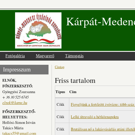
Kárpát-Medenc
Fotógaléria
Magyarerő
Támogatás
Címlap
Jelenlegi hely
Impresszum
Friss tartalom
ELNÖK,
FŐSZERKESZTŐ:
Gyöngyösi Zsuzsanna
Típus
Cím
+ 36 30 525 6745
elnok@kame.hu
Cikk
Figyeljünk a fertőzött ivóvízre: több száz 
FŐSZERKESZTŐ-
Cikk
Lelki útravaló a hétköznapokra
HELYETTES:
Hollósi-Simon István
Takács Mária
Cikk
Brutálisan nő a lakásvásárlás utáni illet
takacs55@gmail.com