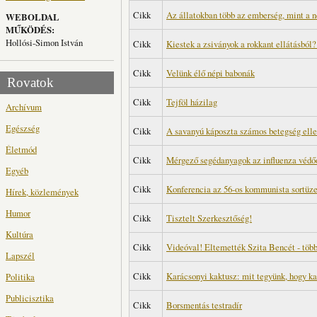
Cikk
Az állatokban több az emberség, mint a n
WEBOLDAL
MŰKÖDÉS:
Hollósi-Simon István
Cikk
Kiestek a zsiványok a rokkant ellátásból?
Cikk
Velünk élő népi babonák
Rovatok
Cikk
Tejföl házilag
Archívum
Egészség
Cikk
A savanyú káposzta számos betegség elle
Életmód
Cikk
Mérgező segédanyagok az influenza védő
Egyéb
Cikk
Konferencia az 56-os kommunista sortüze
Hírek, közlemények
Humor
Cikk
Tisztelt Szerkesztőség!
Kultúra
Cikk
Videóval! Eltemették Szita Bencét - több
Lapszél
Cikk
Karácsonyi kaktusz: mit tegyünk, hogy ka
Politika
Publicisztika
Cikk
Borsmentás testradír