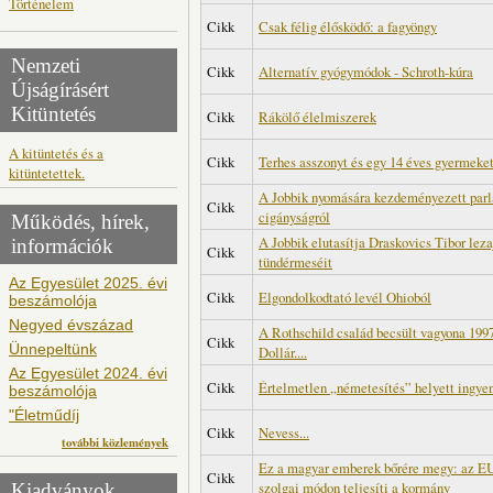
Történelem
Cikk
Csak félig élősködő: a fagyöngy
Nemzeti
Cikk
Alternatív gyógymódok - Schroth-kúra
Újságírásért
Kitüntetés
Cikk
Rákölő élelmiszerek
A kitüntetés és a
Cikk
Terhes asszonyt és egy 14 éves gyermeket
kitüntetettek.
A Jobbik nyomására kezdeményezett parla
Cikk
cigányságról
Működés, hírek,
A Jobbik elutasítja Draskovics Tibor lezaj
információk
Cikk
tündérmeséit
Az Egyesület 2025. évi
Cikk
Elgondolkodtató levél Ohioból
beszámolója
Negyed évszázad
A Rothschild család becsült vagyona 199
Cikk
Ünnepeltünk
Dollár....
Az Egyesület 2024. évi
Cikk
Értelmetlen „németesítés” helyett ingyen
beszámolója
"Életműdíj
Cikk
Nevess...
további közlemények
Ez a magyar emberek bőrére megy: az EU 
Cikk
szolgai módon teljesíti a kormány
Kiadványok