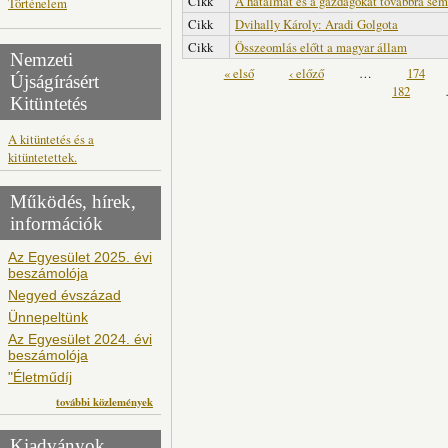
Cikk
A hatalmat és a gazdagokat továbbra sem 
Történelem
Cikk
Dvihally Károly: Aradi Golgota
Cikk
Összeomlás előtt a magyar állam
Nemzeti
Oldalak
« első
‹ előző
…
174
Újságírásért
182
Kitüntetés
A kitüntetés és a
kitüntetettek.
Működés, hírek,
információk
Az Egyesület 2025. évi
beszámolója
Negyed évszázad
Ünnepeltünk
Az Egyesület 2024. évi
beszámolója
"Életműdíj
további közlemények
Kiadványok