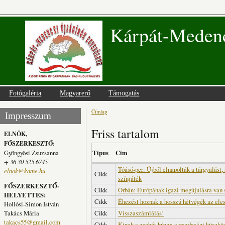
Kárpát-Medenc
Fotógaléria
Magyarerő
Támogatás
Címlap
Jelenlegi hely
Impresszum
Friss tartalom
ELNÖK,
FŐSZERKESZTŐ:
Gyöngyösi Zsuzsanna
Típus
Cím
+ 36 30 525 6745
Tóásó-per: Újból elnapolták a tárgyalást, 
elnok@kame.hu
Cikk
színjáték
FŐSZERKESZTŐ-
Cikk
Orbán: Európának igazi megújulásra van
HELYETTES:
Cikk
Éhezést hoznak a hosszú hétvégék az ele
Hollósi-Simon István
Takács Mária
Cikk
Visszaszámlálás!
takacs55@gmail.com
Cikk
Kinek a zsebét húzza a gazdasági küszkö