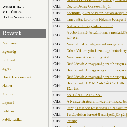
Cikk
Doctor Doom: Összeomlás jön
WEBOLDAL
MŰKÖDÉS:
Cikk
Szetmihályi Szabó Péter: Sarkosan foga
Hollósi-Simon István
Cikk
Ismét hátat fordított a Fidesz a budapest
Cikk
A devizahitel egy hibás termék!
A Jobbik ismét beszámítaná a munkaidőb
Rovatok
Cikk
szünetet
Archívum
Cikk
Nem lettünk az idegen szellem gályarabj
Cikk
Orbán Viktor nyilatkozott egy "művelt nyu
Egészség
Cikk
Nem ismerik a nők a jogaikat
Életmód
Cikk
Bíró József: A magyarság szabír-onogur e
Egyéb
Cikk
Bíró József: A magyarság szabír-onogur er
Cikk
Bíró József: A magyarság szabir-onogur e
Hírek, közlemények
Bíró József: A MAGYARSÁG SZABI
Humor
Cikk
12...rész
Kultúra
Cikk
SAJTÓNYILATKOZAT
Cikk
A Nemzetstratégiai Intézet lett Szász Je
Lapszél
Cikk
Interjú Dr. Kodó Krisztinával a kanadai 
Politika
Cikk
Testápolókon keresztül manipulálják gén
Publicisztika
Cikk
Parány